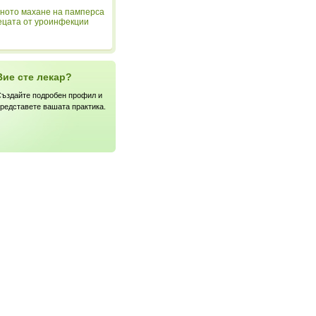
ното махане на памперса
ецата от уроинфекции
Вие сте лекар?
ъздайте подробен профил и
редставете вашата практика.