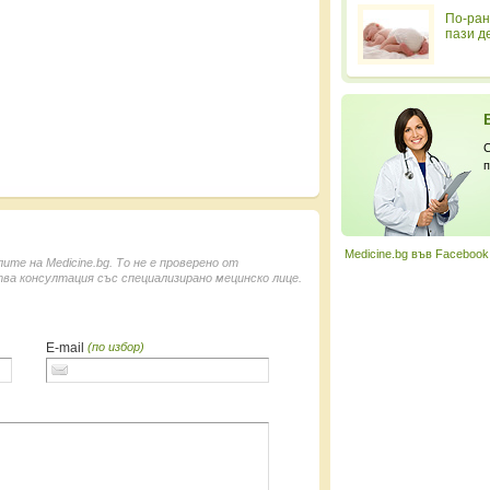
По-ран
пази д
С
п
Medicine.bg във Facebook
е на Medicine.bg. То не е проверено от
ва консултация със специализирано мецинско лице.
E-mail
(по избор)