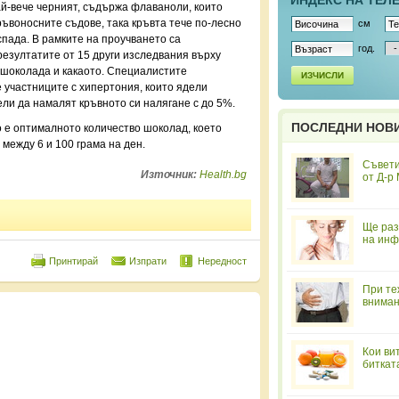
ИНДЕКС НА ТЕЛ
й-вече черният, съдържа флаваноли, които
ъвоносните съдове, така кръвта тече по-лесно
см
спада. В рамките на проучването са
год.
езултатите от 15 други изследвания върху
 шоколада и какаото. Специалистите
ИЗЧИСЛИ
е участниците с хипертония, които ядели
ли да намалят кръвното си налягане с до 5%.
ПОСЛЕДНИ НОВ
о е оптималното количество шоколад, което
между 6 и 100 грама на ден.
Съвети
Източник:
Health.bg
от Д-р
Ще раз
на инф
Принтирай
Изпрати
Нередност
При те
вниман
Кои ви
биткат