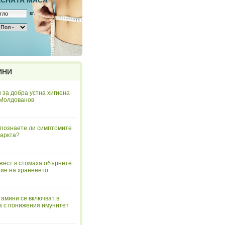
ЕСНAТА МАСА
кг.
ИНИ
 за добра устна хигиена
 Молдованов
познаете ли симптомите
аркта?
жест в стомаха обърнете
ие на храненето
тамини се включват в
а с понижения имунитет