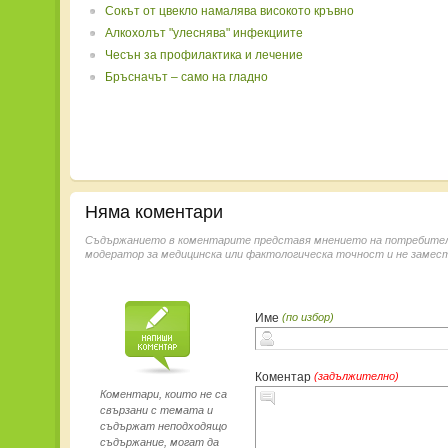
Сокът от цвекло намалява високото кръвно
Алкохолът "улеснява" инфекциите
Чесън за профилактика и лечение
Бръсначът – само на гладно
Няма коментари
Съдържанието в коментарите представя мнението на потребителит
модератор за медицинска или фактологическа точност и не замест
Име
(по избор)
Коментар
(задължително)
Коментари, които не са
свързани с темата и
съдържат неподходящо
съдържание, могат да