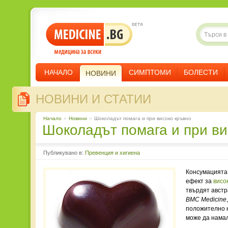
НАЧАЛО
СИМПТОМИ
БОЛЕСТИ
НОВИНИ
НОВИНИ И СТАТИИ
Начало
»
Новини
»
Шоколадът помага и при високо кръвно
Шоколадът помага и при в
Публикувано в:
Превенция и хигиена
Консумацията
ефект за
висо
твърдят австр
BMC Medicine
положително н
може да намал