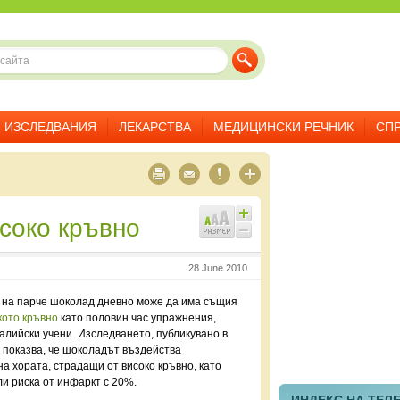
ИЗСЛЕДВАНИЯ
ЛЕКАРСТВА
МЕДИЦИНСКИ РЕЧНИК
СП
исоко кръвно
28 June 2010
 на парче шоколад дневно може да има същия
кото кръвно
като половин час упражнения,
алийски учени. Изследването, публикувано в
, показва, че шоколадът въздейства
а хората, страдащи от високо кръвно, като
и риска от инфаркт с 20%.