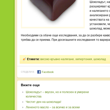
Шоколадът, на
разширяват кр
и налягането 
анализирани р
качествата на
установили, ч
шоколад, може
Необходими са обаче още изследвания, за да се разбере какв
трябва да се приема. При досегашните изследвания то варира 
Етикети:
високо кръвно налягане
,
хипертония
,
шоколад
Facebook
СПОДЕЛИ В:
Вижте още
Шоколадът – вкусен, но и полезен в умерени
количества
Честит ден на шоколада!
Лененото масло – за всичко и за всеки