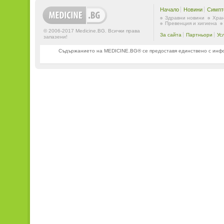
Начало
Новини
Симпт
Здравни новини
Хран
Превенция и хигиена
© 2006-2017 Medicine.BG. Всички права
За сайта
Партньори
Ус
запазени!
Съдържанието на MEDICINE.BG® се предоставя единствено с информ