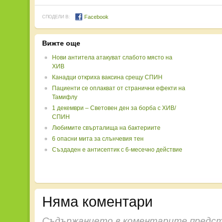
Facebook
СПОДЕЛИ В:
Вижте още
Нови антитела атакуват слабото място на
ХИВ
Канадци откриха ваксина срещу СПИН
Пациенти се оплакват от странични ефекти на
Тамифлу
1 декември – Световен ден за борба с ХИВ/
СПИН
Любимите свърталища на бактериите
6 опасни мита за слънчевия тен
Създаден е антисептик с 6-месечно действие
Няма коментари
Съдържанието в коментарите предст