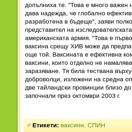
допълниха те. "Това е много важен 
дава надежда, че глобално ефектив
разработена в бъдеще", заяви полк
представител на изследователскат
американската армия. "Това е първо
ваксина срещу ХИВ може да предпаз
още той. Ваксината е ефективна ко
ваксини, които отделно не намалява
заразяване. Тя била тествана върху
доброволци, изложени на средна оп
две тайландски провинции близо до 
започнали през октомври 2003 г.
Етикети:
ваксини
,
СПИН