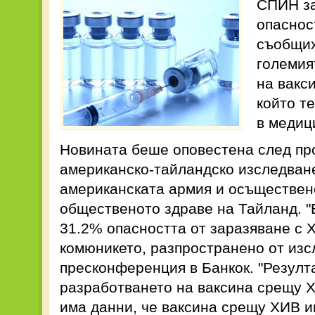
СПИН за
опаснос
съобщих
големия
на вакс
който т
в медиц
Новината беше оповестена след пр
американско-тайландско изследван
американската армия и осъществен
общественото здраве на Тайланд. "
31.2% опасността от заразяване с Х
комюникето, разпространено от изс
пресконференция в Банкок. "Резулт
разработването на ваксина срещу Х
има данни, че ваксина срещу ХИВ и