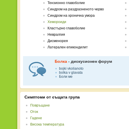
Тензионно главоболие
Синдром на раздразненото черво
Синдром на хронична умора
Хемороиди
Кластърно главоболие
Невралгия
Дисменорея
Латерален епикондилит
Болка
- дискусионен форум
bojki vkolianoto
bolka v glavata
Боли ме
Симптоми от същата група
Повръщане
Оток
Гадене
Висока температура