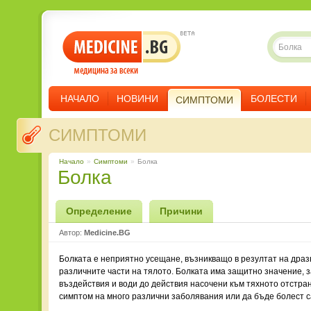
НАЧАЛО
НОВИНИ
БОЛЕСТИ
СИМПТОМИ
СИМПТОМИ
Начало
»
Симптоми
»
Болка
Болка
Определение
Причини
Автор:
Medicine.BG
Болката е неприятно усещане, възникващо в резултат на драз
различните части на тялото. Болката има защитно значение,
въздействия и води до действия насочени към тяхното отстра
симптом на много различни заболявания или да бъде болест с