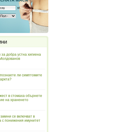
ЕСНAТА МАСА
кг.
ИНИ
 за добра устна хигиена
 Молдованов
познаете ли симптомите
аркта?
жест в стомаха обърнете
ие на храненето
тамини се включват в
а с понижения имунитет