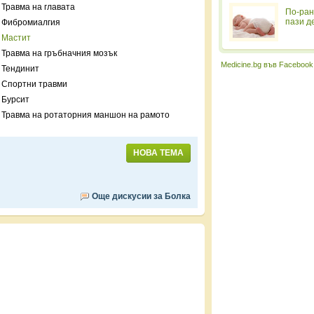
Травма на главата
По-ран
пази д
Фибромиалгия
Мастит
Травма на гръбначния мозък
Medicine.bg във Facebook
Тендинит
Спортни травми
Бурсит
Травма на ротаторния маншон на рамото
НОВА ТЕМА
Още дискусии за Болка