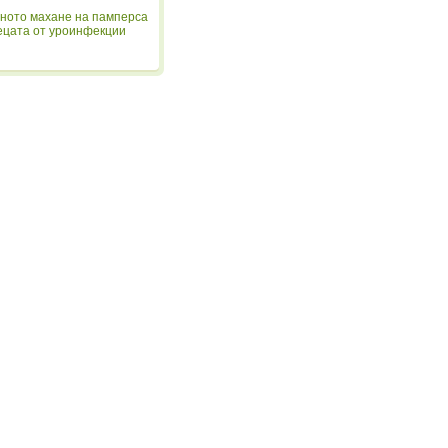
ното махане на памперса
ецата от уроинфекции