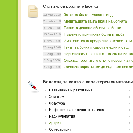
Статии, свързани с Болка
За всяка болка - масаж с мед
22 Mar 2010
Медитацията вдига прага на болката
25 Feb 2010
Бавното дишане облекчава болки
8 Feb 2010
Пушенето причинява болки в гърба
13 Jan 2010
Има генетична предразположеност към 
6 Nov 2009
Генът за болка и самота е един и същ
25 Aug 2009
Червенокосите изпитват по-силна болка
12 Aug 2009
Откриха нервните клетки, отговорни за
7 Aug 2009
Океански корал може да съдържа нов ле
5 Aug 2009
Болести, за които е характерен симптомъ
Навяхвания и разтягания
Хематом
Фрактура
Инфекция на пикочните пътища
Радикулопатия
Артрит
Остеоартрит