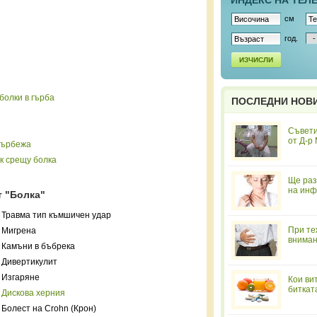
ИНДЕКС НА ТЕЛ
см
год.
ИЗЧИСЛИ
болки в гърба
ПОСЛЕДНИ НОВ
Съвети
от Д-р
 сърбежа
к срещу болка
Ще раз
на инф
т "Болка"
Травма тип къмшичен удар
При те
Мигрена
вниман
Камъни в бъбрека
Дивертикулит
Изгаряне
Кои ви
биткат
Дискова херния
Болест на Crohn (Крон)