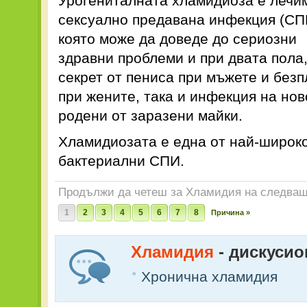
Урогениталната хламидиоза е лечи
сексуално предавана инфекция (СП
която може да доведе до сериозни
здравни проблеми и при двата пола,
секрет от пениса при мъжете и без
при жените, така и инфекция на но
родени от заразени майки.
Хламидиозата е една от най-широк
бактериални СПИ.
Продължи да четеш за Хламидия на следващ
1
2
3
4
5
6
7
8
Причина »
Хламидия
- дискуси
Хронична хламидия