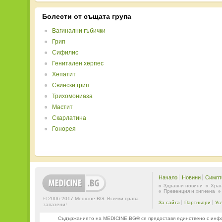
Болести от същата група
Вагинални гъбички
Грип
Сифилис
Генитален херпес
Хепатит
Свински грип
Трихомониаза
Мастит
Скарлатина
Гонорея
Начало
Новини
Симпт
Здравни новини
Хран
Превенция и хигиена
© 2006-2017 Medicine.BG. Всички права
За сайта
Партньори
Ус
запазени!
Съдържанието на MEDICINE.BG® се предоставя единствено с информ