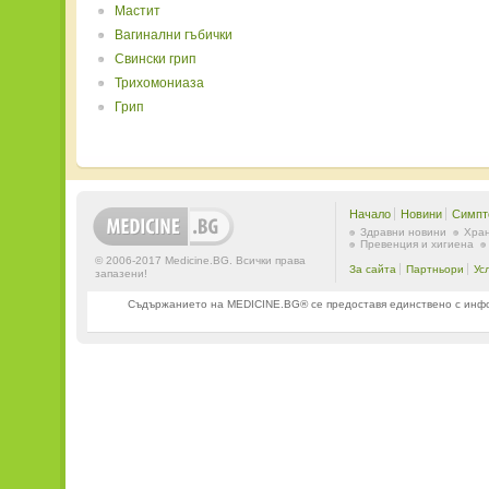
Мастит
Вагинални гъбички
Свински грип
Трихомониаза
Грип
Начало
Новини
Симпт
Здравни новини
Хран
Превенция и хигиена
© 2006-2017 Medicine.BG. Всички права
За сайта
Партньори
Ус
запазени!
Съдържанието на MEDICINE.BG® се предоставя единствено с информ