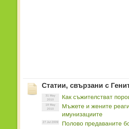
Статии, свързани с Гени
Как съжителстват поро
31 May
2010
Мъжете и жените реаги
19 May
2010
имунизациите
Полово предаваните б
27 Jul 2009