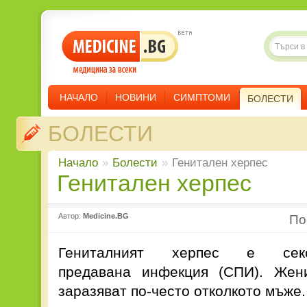
НАЧАЛО
НОВИНИ
СИМПТОМИ
БОЛЕСТИ
БОЛЕСТИ
Начало
»
Болести
»
Генитален херпес
Генитален херпес
Автор:
Medicine.BG
П
Гениталният херпес е секс
предавана инфекция (СПИ). Жен
заразяват по-често отколкото мъже.