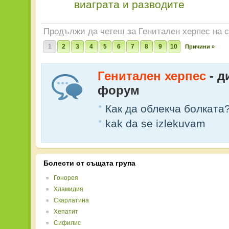
виаграта и разводите
Продължи да четеш за Генитален херпес на 
1
2
3
4
5
6
7
8
9
10
Причини »
Генитален херпес
- д
форум
Как да облекча болката
kak da se izlekuvam
Болести от същата група
Гонорея
Хламидия
Скарлатина
Хепатит
Сифилис