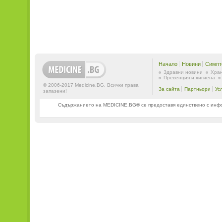
Начало
Новини
Симпт
Здравни новини
Хран
Превенция и хигиена
© 2006-2017 Medicine.BG. Всички права
За сайта
Партньори
Ус
запазени!
Съдържанието на MEDICINE.BG® се предоставя единствено с информ