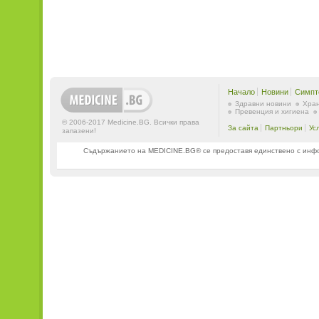
Начало
Новини
Симпт
Здравни новини
Хран
Превенция и хигиена
© 2006-2017 Medicine.BG. Всички права
За сайта
Партньори
Ус
запазени!
Съдържанието на MEDICINE.BG® се предоставя единствено с информ