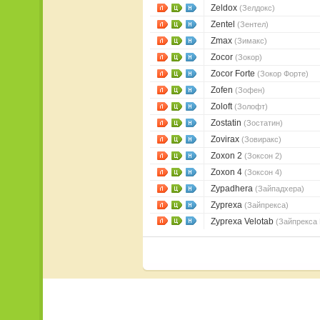
Zeldox
(Зелдокс)
Zentel
(Зентел)
Zmax
(Зимакс)
Zocor
(Зокор)
Zocor Forte
(Зокор Форте)
Zofen
(Зофен)
Zoloft
(Золофт)
Zostatin
(Зостатин)
Zovirax
(Зовиракс)
Zoxon 2
(Зоксон 2)
Zoxon 4
(Зоксон 4)
Zypadhera
(Зайпадхера)
Zyprexa
(Зайпрекса)
Zyprexa Velotab
(Зайпрекса 