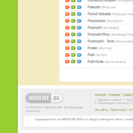
Flunarizin Actavis
(Флунариз
Fokusin
(Фокусин)
Forcid Solutab
(Форсид Солу
Fosavance
(Фосаванс)
Fosicard
(Фозикард)
Fosicard Plus
(Фозикард Плю
Fosinopril - Teva
(Фозиноприл
Foster
(Фостер)
Fotil
(Фотил)
Fotil Forte
(Фотил Форте)
Начало
Новини
Симпт
Здравни новини
Хран
Превенция и хигиена
© 2006-2017 Medicine.BG. Всички права
За сайта
Партньори
Ус
запазени!
Съдържанието на MEDICINE.BG® се предоставя единствено с информ