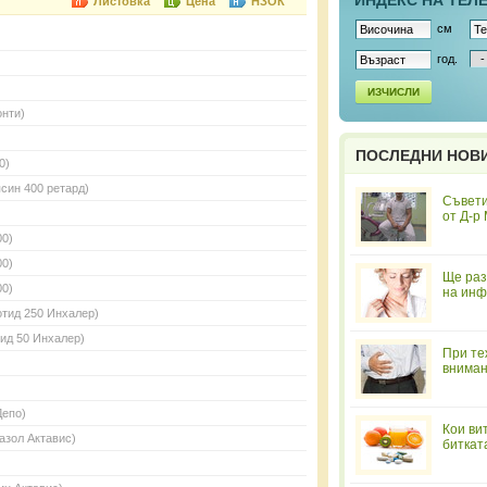
ИНДЕКС НА ТЕЛ
Листовка
Цена
НЗОК
см
год.
ИЗЧИСЛИ
онти)
ПОСЛЕДНИ НОВ
0)
син 400 ретард)
Съвети
от Д-р
00)
00)
Ще раз
00)
на инф
отид 250 Инхалер)
ид 50 Инхалер)
При те
вниман
Депо)
Кои ви
азол Актавис)
биткат