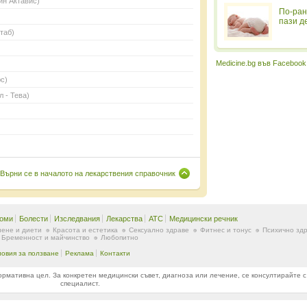
ин Актавис)
По-ран
пази д
таб)
Medicine.bg във Facebook
с)
 - Тева)
Върни се в началото на лекарствения справочник
оми
Болести
Изследвания
Лекарства
ATC
Медицински речник
ене и диети
Красота и естетика
Сексуално здраве
Фитнес и тонус
Психично зд
Бременност и майчинство
Любопитно
ловия за ползване
Реклама
Контакти
ативна цел. За конкретен медицински съвет, диагноза или лечение, се консултирайте с
специалист.