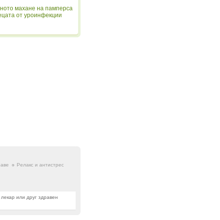
ното махане на памперса
ецата от уроинфекции
раве
Релакс и антистрес
 лекар или друг здравен