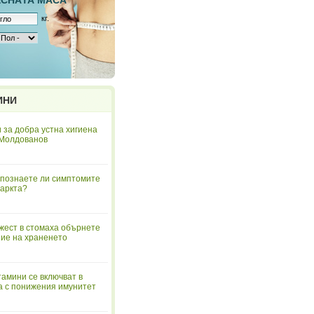
ЕСНAТА МАСА
кг.
ИНИ
 за добра устна хигиена
 Молдованов
познаете ли симптомите
аркта?
жест в стомаха обърнете
ие на храненето
тамини се включват в
а с понижения имунитет