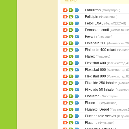
ЛЕГЕНДА
Famultran
(Фамултран)
Felicipin
(Фелисипин)
FeloHEXAL
(ФелоХЕКСАЛ)
Femoston conti
(Фемостон к
Fevarin
(Феварин)
Finlepsin 200
(Финлепсин 20
Finlepsin 400 retard
(Финлеп
Flarex
(Фларекс)
Flexistad 400
(Флексистад 4
Flexistad 600
(Флексистад 6
Flexistad 800
(Флексистад 8
Flixotide 250 Inhaler
(Фликс
Flixotide 50 Inhaler
(Фликсот
Flosteron
(Флостерон)
Fluanxol
(Флуанксол)
Fluanxol Depot
(Флуанксол 
Fluconazole Actavis
(Флукон
Flucoric
(Флукорик)