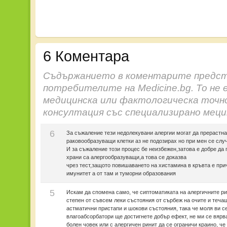
6 Коментара
Съдържанието в коментарите предст
потребителите на Medicine.bg. То не 
медицинска или фактологическа точн
консултация със специализирано меци
6
За съжаление тези недолекувани алергии могат да прерастна
раковообразуващи клетки аз не подозирах но при мен се слу
И за съжаление този процес бе неизбежен,затова е добре да
храни са алергообразуващи,а това се доказва
чрез тест,защото повишаването на хистамина в кръвта е при
имунитет а от там и туморни образования
5
Искам да спомена само, че сиптоматиката на алергичните ри
степен от съвсем леки състояния от сърбеж на очите и теча
астматични пристапи и шокови състояния, така че моля ви се
влагоабсорбатори ще достигнете добър ефект, не ми се вярв
болен човек или с алергичен ринит да се ограничи краино, че