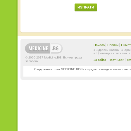
ИЗПРАТИ
Начало
Новини
Симпт
Здравни новини
Хран
Превенция и хигиена
© 2006-2017 Medicine.BG. Всички права
За сайта
Партньори
Ус
запазени!
Съдържанието на MEDICINE.BG® се предоставя единствено с информ