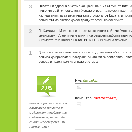
3
Цялата ни здравна система се крепи на "чул от тук, от там".
пише, че са й го похвалили. Хората отиват на лекар, правят 
изследвания, за да изсмучат каквото могат от Касата, и посл
пациентът да оцелее до следващият сезон на алергиите.
2
До Камелия - Моля, не пишете в медицински сайт, че "много 
медикамент. Алергичните ринити са сериозни заболявания, 
и компетентна намеса на АЛЕРГОЛОГ и сериозно лечение!
1
Действително капките използвани по-дълго имат обратен ефе
решила да пробвам "Назодрен". Много ми го похвалиха - бил
основа и подсилвал имунната система.
Име
(по избор)
Коментар
(задължително)
Коментари, които не са
свързани с темата и
съдържат неподходящо
съдържание, могат да
бъдат модерирани или
премахнати.