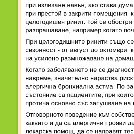
при излизане навън, ако става дума
при престой в закрити помещения, к
целогодишен ринит. Той се обостря
разпрашаване, например когато по
При целогодишните ринити също се
сезонност - от август до октомври, 
на усилено размножаване на домаш
Когато заболяването не се диагнос
навреме, значително нараства риск
алергична бронхиална астма. По-за
състояние са пациентите, при коит
протича основно със запушване на 
Отговорното поведение към собстве
каквито и да са алергични прояви 
лекарска помощ, да се направят тес