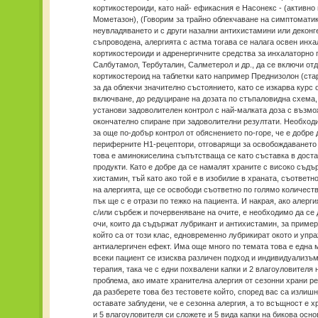
кортикостероиди, като най- ефикасния е Насонекс - (активно
Мометазон), (Говорим за трайно облекчаване на симптоматик
неувладяването и с други назални антихистамини или деконге
съпроводена, алергията с астма тогава се налага освен инх
кортикостероиди и адренергичните средства за инхалаторно 
Салбутамол, Тербуталин, Салметерол и др., да се включи отд
кортикостероид на таблетки като например Преднизолон (ста
за да облекчи значително състоянието, като се изкарва курс
включване, до редуциране на дозата по стъпаловидна схема,
установи задоволителен контрол с най-малката доза с възмо
окончателно спиране при задоволителни резултати. Необход
за още по-добър контрол от обяснението по-горе, че е добре 
периферните Н1-рецептори, отговарящи за освобождаването
това е аминокиселина съпътстваща се като съставка в доста
продукти. Като е добре да се намалят храните с високо съдъ
хистамин, тъй като ако той е в изобилие в храната, съответн
на алергията, ще се освободи съответно по голямо количест
пък ще с е отрази по тежко на пациента. И накрая, ако алерг
с/или сърбеж и почервеняване на очите, е необходимо да се 
очи, които да съдържат лубрикант и антихистамин, за приме
който са от този клас, едновременно лубрикират окото и упр
антиалергичен ефект. Има още много по темата това е една м
всеки пациент се изисква различен подход и индивидуализъм
терапия, така че с едни похвалени капки и 2 влагоуловителя
проблема, ако имате хранителна алергия от сезонни храни р
да разберете това без тестовете който, според вас са излишн
оставате заблудени, че е сезонна алергия, а то всъщност е хр
и 5 влагоуловителя си сложете и 5 вида капки на бикова осно