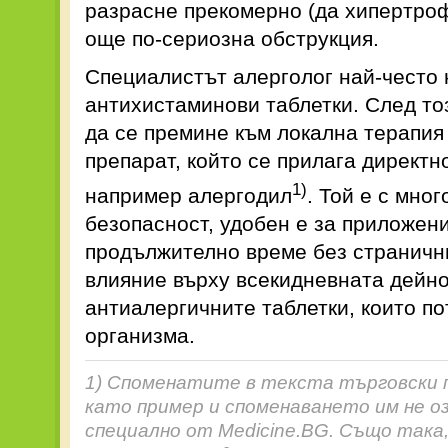
разрасне прекомерно (да хипертроф
още по-сериозна обструкция.
Специалистът алерголог най-често 
антихистаминови таблетки. След то
да се премине към локална терапия
препарат, който се прилага директн
1)
например алергодил
. Той е с мно
безопасност, удобен е за приложени
продължително време без странични
влияние върху всекидневната дейнос
антиалергичните таблетки, които по
организма.
1) Споменатите в текста търговски 
като пример и споменаването им не оз
специално от Medicine.BG. Също така