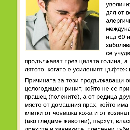
увеличи
дял от 
алергич
междуна
над 60 
заболяв
се учуд
продължават през цялата година, а 
лятото, когато е усиленият цъфтеж 
Причината за тези продължаващи оп
целогодишен ринит, който не се пр
прашец (полените), а от редица дру
място от домашния прах, който има
клетки от човешка кожа и от козин
(ако гледаме животни), пърхут, влас
дрехите и завивките, плесенни гъби