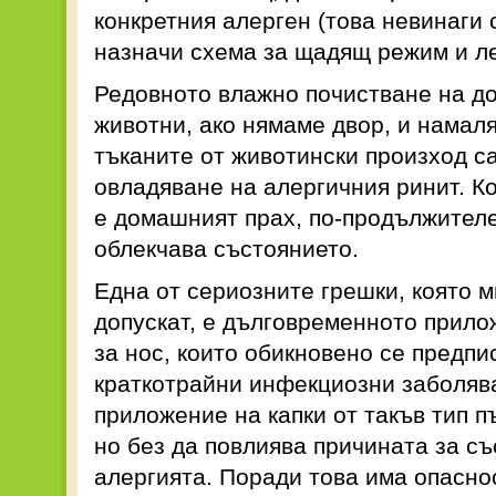
конкретния алерген (това невинаги 
назначи схема за щадящ режим и л
Редовното влажно почистване на до
животни, ако нямаме двор, и намал
тъканите от животински произход с
овладяване на алергичния ринит. К
е домашният прах, по-продължителе
облекчава състоянието.
Една от сериозните грешки, която м
допускат, е дълговременното прило
за нос, които обикновено се предпи
краткотрайни инфекциозни заболяв
приложение на капки от такъв тип 
но без да повлиява причината за съ
алергията. Поради това има опасно