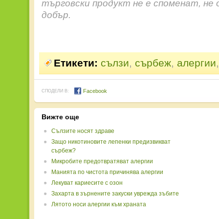
търговски продукт не е споменат, не 
добър.
Етикети:
сълзи
,
сърбеж
,
алергии
Facebook
СПОДЕЛИ В:
Вижте още
Сълзите носят здраве
Защо никотиновите лепенки предизвикват
сърбеж?
Микробите предотвратяват алергии
Манията по чистота причинява алергии
Лекуват кариесите с озон
Захарта в зърнените закуски уврежда зъбите
Лятото носи алергии към храната