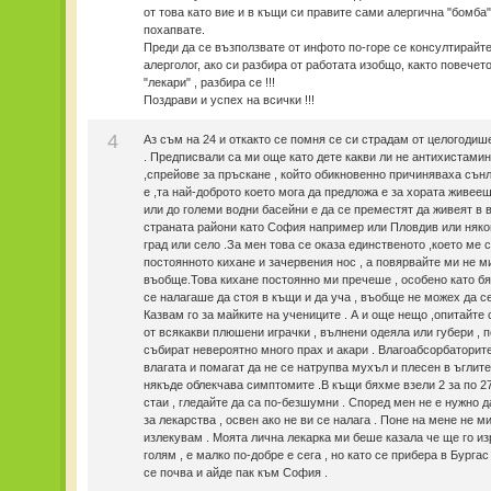
от това като вие и в къщи си правите сами алергична "бомба"
похапвате.
Преди да се възползвате от инфото по-горе се консултирайте
алерголог, ако си разбира от работата изобщо, както повечет
"лекари" , разбира се !!!
Поздрави и успех на всички !!!
4
Аз съм на 24 и откакто се помня се си страдам от целогодиш
. Предписвали са ми още като дете какви ли не антихистами
,спрейове за пръскане , който обикновенно причиняваха сънл
е ,та най-доброто което мога да предложа е за хората живее
или до големи водни басейни е да се преместят да живеят в 
страната райони като София например или Пловдив или няко
град или село .За мен това се оказа единственото ,което ме 
постоянното кихане и зачервения нос , а повярвайте ми не 
въобще.Това кихане постоянно ми пречеше , особено като б
се налагаше да стоя в къщи и да уча , въобще не можех да с
Казвам го за майките на учениците . А и още нещо ,опитайте 
от всякакви плюшени играчки , вълнени одеяла или губери , п
събират невероятно много прах и акари . Влагоабсорбаторит
влагата и помагат да не се натрупва мухъл и плесен в ъглите 
някъде облекчава симптомите .В къщи бяхме взели 2 за по 27
стаи , гледайте да са по-безшумни . Според мен не е нужно д
за лекарства , освен ако не ви се налага . Поне на мене не м
излекувам . Моята лична лекарка ми беше казала че ще го из
голям , е малко по-добре е сега , но като се прибера в Бургас
се почва и айде пак към София .