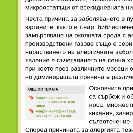
микроостатъци от всекидневната ни
Честа причина за заболяването е пу
юрганите, както и т.нар. библиотеч
замърсяване на околната среда с а
производствени газове също е сери
нарастването на алергичните забол
явление е съчетаването на сенна х
при което през различните месеци 
но доминиращата причина е различ
Основните при
ОЩЕ ПО ТЕМАТА
са сърбеж и о
Алергичният ринит
влошава качеството на
носа, множест
живот
Алергичният ринит има
кихания, зачер
сериозни последици
сълзотечение,
Според причината за алергията тез