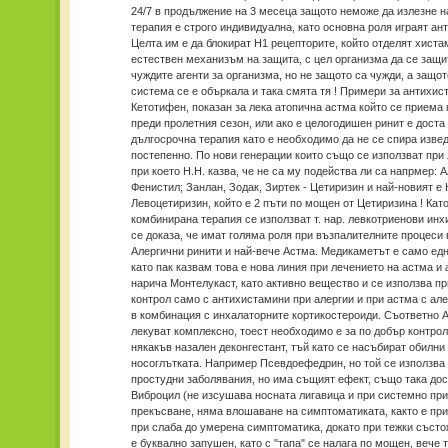
24/7 в продължение на 3 месеца защото неможе да излезне н
терапия е строго индивидуална, като основна роля играят ан
Целта им е да блокират Н1 рецепторите, който отделят хиста
естествен механизъм на защита, с цел организма да се защи
чуждите агенти за организма, но не защото са чужди, а защо
система се е объркала и така смята тя ! Примери за антихис
Кетотифен, показан за лека атопична астма който се приема
преди пролетния сезон, или ако е целогодишен ринит е доста
дългосрочна терапия като е необходимо да не се спира изве
постепенно. По нови генерации които също се използват при
при което Н.Н. казва, че не са му подейства ли са напрмер: А
Фенистил; Занлан, Зодак, Зиртек - Цетиризин и най-новият е 
Левоцетиризин, който е 2 пъти по мощен от Цетиризина ! Кат
комбинирана терапия се използват т. нар. левкотриенови инх
се доказа, че имат голяма роля при възпалителните процеси 
Алергични ринити и най-вече Астма. Медикаметът е само едн
като пак казвам това е нова линия при лечението на астма и 
нарича Монтелукаст, като активно вещество и се използва п
контрол само с антихистамини при алергии и при астма с ал
в комбинация с инхалаторните кортикостероиди. Съответно А
лекуват комплексно, тоест необходимо е за по добър контрол
някакъв назален деконгестант, тъй като се насъбират обилни
носоглътката. Например Псевдоефедрин, но той се използва
простудни заболявания, но има същият ефект, също така дос
Виброцил (не изсушава носната лигавица и при системно пр
прекъсване, няма влошаване на симптоматиката, както е при
при слаба до умерена симптоматика, докато при тежки състо
е буквално запушен, като с "тапа" се налага по мощен, вече т