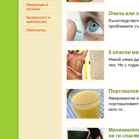
Превенция и
хигиена
Очила или 
Бременност и
Късогледствот
майчинство
проблемите със
Любопитно
6 опасни ми
Никой няма да
тен. Но с годи
Портокалови
Американски е
портокаловият
като го...
Маниакално
не ги спася