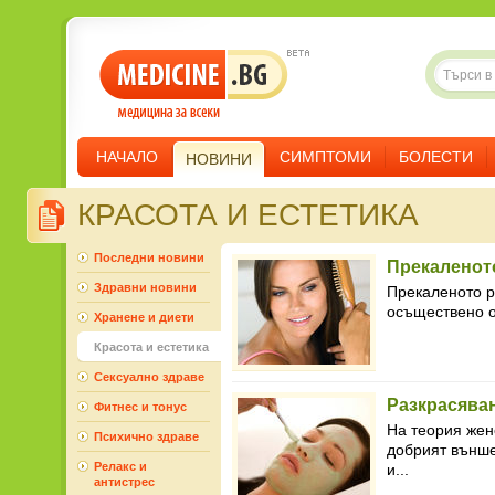
НАЧАЛО
СИМПТОМИ
БОЛЕСТИ
НОВИНИ
КРАСОТА И ЕСТЕТИКА
Последни новини
Прекаленото
Здравни новини
Прекаленото ре
осъществено о
Хранене и диети
Красота и естетика
Сексуално здраве
Разкрасява
Фитнес и тонус
На теория женс
Психично здраве
добрият външе
Релакс и
и...
антистрес