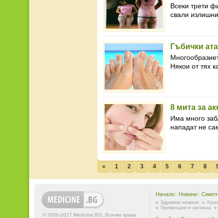
Всеки трети ф
свали излишнит
Гъбички ата
Многообразиет
Някои от тях к
8 мита за а
Има много заб
нападат не са
«
1
2
3
4
5
6
7
8
Начало
Новини
Симпт
Здравни новини
Хран
Превенция и хигиена
© 2006-2017 Medicine.BG. Всички права