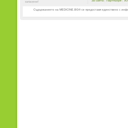
За сайта
Партньори
Ус
запазени!
Съдържанието на MEDICINE.BG® се предоставя единствено с информ