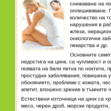
снижаване на по
оплешивяване. 
количество на т
нарушения в ра
жлеза, нерацион
онкологични заб
лекарства и др.
Основните симп
недостига на цинк, са чупливост и о
появата на бели петна по ноктите,
простудни заболявания, повишена 
обонянието, проблеми с кожата, чес
апетит, влошено зрение в тъмните 
Естествени източници на цинк са х
месо, черен дроб, морски продукти