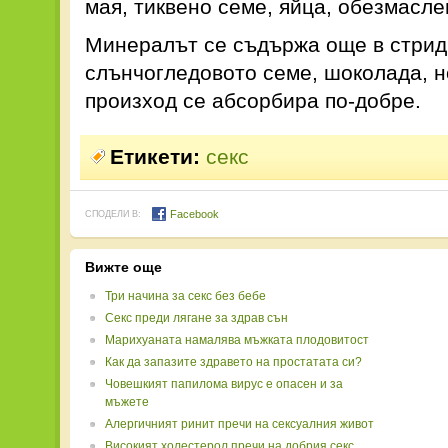
мая, тиквено семе, яйца, обезмасле
Минералът се съдържа още в стрид
слънчогледовото семе, шоколада, н
произход се абсорбира по-добре.
Етикети:
секс
Facebook
СПОДЕЛИ В:
Вижте още
Три начина за секс без бебе
Секс преди лягане за здрав сън
Марихуаната намалява мъжката плодовитост
Как да запазите здравето на простатата си?
Човешкият папилома вирус е опасен и за
мъжете
Алергичният ринит пречи на сексуалния живот
Високият холестерол пречи на добрия секс