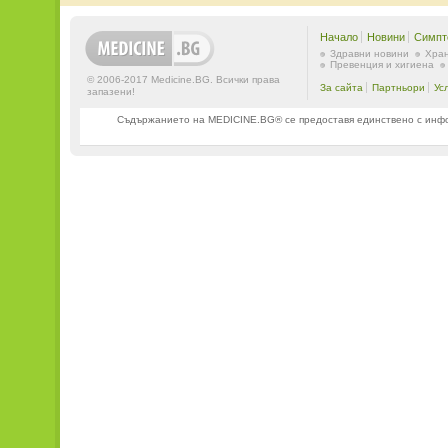
Начало
Новини
Симпт
Здравни новини
Хран
Превенция и хигиена
© 2006-2017 Medicine.BG. Всички права
За сайта
Партньори
Ус
запазени!
Съдържанието на MEDICINE.BG® се предоставя единствено с информ