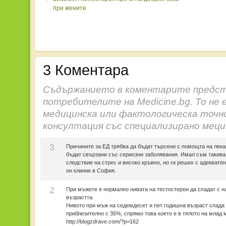
при жените
3 Коментара
Съдържанието в коментарите предст
потребителите на Medicine.bg. То не 
медицинска или фактологическа точн
консултация със специализирано меци
3
Причините за ЕД трябва да бъдат търсени с помощта на лека
бъдат свързани със сериозни заболявания. Имал съм такива
следствие на стрес и високо кръвно, но ги реших с адекватен
он клиник в София.
2
При мъжете е нормално нивата на тестостерон да спадат с н
възрастта.
Нивото при мъж на седемдесет и пет годишна възраст спада
приблизително с 35%, спрямо това което е в тялото на млад 
http://blogzdrave.com/?p=162