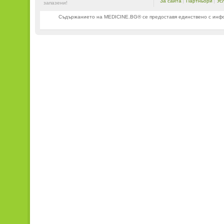
За сайта
Партньори
Ус
запазени!
Съдържанието на MEDICINE.BG® се предоставя единствено с информ