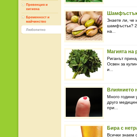
Превенция и
хигиена
Шамфъстъкъ
Бременност и
Знаете ли, че 
майчинство
шамфъстък? 26
Любопитно
на...
Магията на 
Риганът прина
Освен за кули
и...
Влиянието н
Много години 
друго медицин
при...
Бира с нетр
Всички знаем о