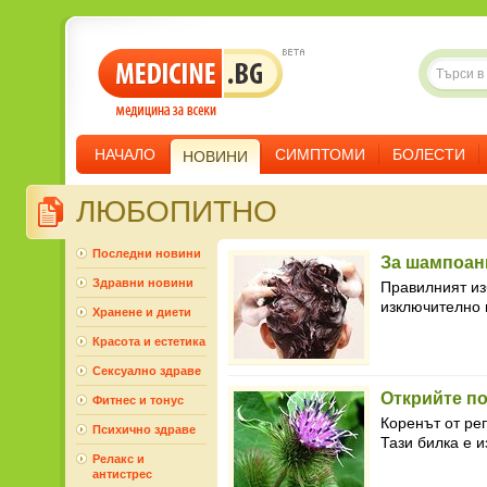
НАЧАЛО
СИМПТОМИ
БОЛЕСТИ
НОВИНИ
ЛЮБОПИТНО
Последни новини
За шампоани
Здравни новини
Правилният из
изключително в
Хранене и диети
Красота и естетика
Сексуално здраве
Открийте по
Фитнес и тонус
Коренът от ре
Психично здраве
Тази билка е и
Релакс и
антистрес