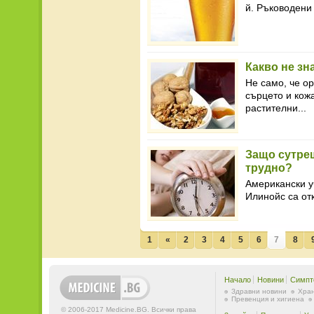
й. Ръководени 
Какво не зн
Не само, че ор
сърцето и кожа
растителни...
Защо сутре
трудно?
Американски у
Илинойс са от
1
«
2
3
4
5
6
7
8
Начало
Новини
Симпт
Здравни новини
Хран
Превенция и хигиена
© 2006-2017 Medicine.BG. Всички права