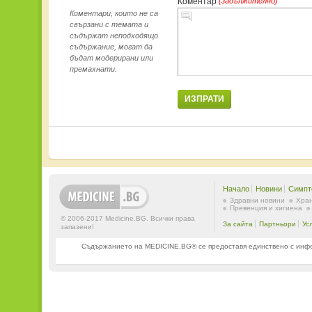
Коментар
(задължително)
Коментари, които не са
свързани с темата и
съдържат неподходящо
съдържание, могат да
бъдат модерирани или
премахнати.
ИЗПРАТИ
Начало
Новини
Симпт
Здравни новини
Хран
Превенция и хигиена
© 2006-2017 Medicine.BG. Всички права
За сайта
Партньори
Ус
запазени!
Съдържанието на MEDICINE.BG® се предоставя единствено с информ