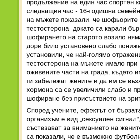
продължение на един час спортен к
следващия час - 16-годишна семейн
на мъжете показали, че шофьорите 
тестостерона, докато са карали бър
шофирането на старото возило няма
дори било установено слабо пониж
установили, че най-голямо отражен
тестостерона на мъжете имало при
оживените части на града, където 
ги забележат жените и да им се въ
хормона са се увеличили слабо и п
шофиране без присъствието на зри
Според учените, ефектът от бързат
организъм е вид „сексуален сигнал"
състезават за вниманието на жени
са показали, че е възможно футболн