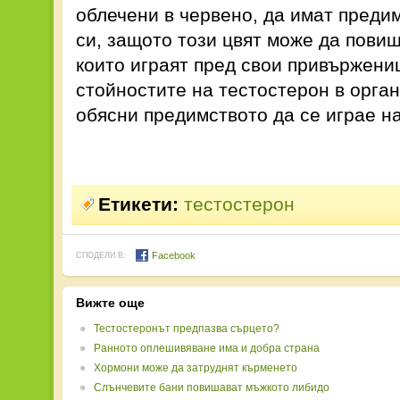
облечени в червено, да имат преди
си, защото този цвят може да пови
които играят пред свои привържени
стойностите на тестостерон в орган
обясни предимството да се играе на
Етикети:
тестостерон
Facebook
СПОДЕЛИ В:
Вижте още
Тестостеронът предпазва сърцето?
Ранното оплешивяване има и добра страна
Хормони може да затруднят кърменето
Слънчевите бани повишават мъжкото либидо