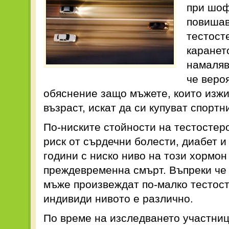
при шоф
повишав
тестост
каранет
намаляв
че веро
обяснение защо мъжете, които изжи
възраст, искат да си купуват спортн
По-ниските стойности на тестостеро
риск от сърдечни болести, диабет и
години с ниско ниво на този хормо
преждевременна смърт. Въпреки че 
мъже произвеждат по-малко тестост
индивиди нивото е различно.
По време на изследването участниц