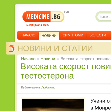
НАЧАЛО
СИМПТОМИ
БОЛЕСТИ
НОВИНИ
НОВИНИ И СТАТИИ
Начало
»
Новини
»
Високата скорост повиша
Високата скорост повишава
тестостерона
Публикувано в:
Любопитно
Учени о
в Монре