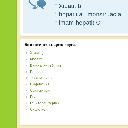
Xipatit b
hepatit a i menstruacia
imam hepatit C!
Болести от същата група
Хламидия
Мастит
Вагинални гъбички
Гонорея
Трихомониаза
Скарлатина
Свински грип
Грип
Генитален херпес
Сифилис