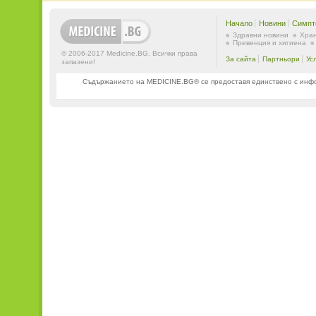
Начало
Новини
Симпт
Здравни новини
Хран
Превенция и хигиена
© 2006-2017 Medicine.BG. Всички права
За сайта
Партньори
Ус
запазени!
Съдържанието на MEDICINE.BG® се предоставя единствено с информ