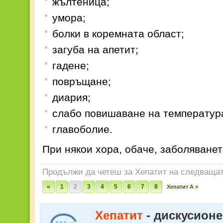
жълтеница;
умора;
болки в коремната област;
загуба на апетит;
гадене;
повръщане;
диария;
слабо повишаване на температур
главоболие.
При някои хора, обаче, заболяване
Продължи да четеш за Хепатит на следващат
«
1
2
3
4
5
6
7
8
Хепатит A »
Хепатит
- дискусион