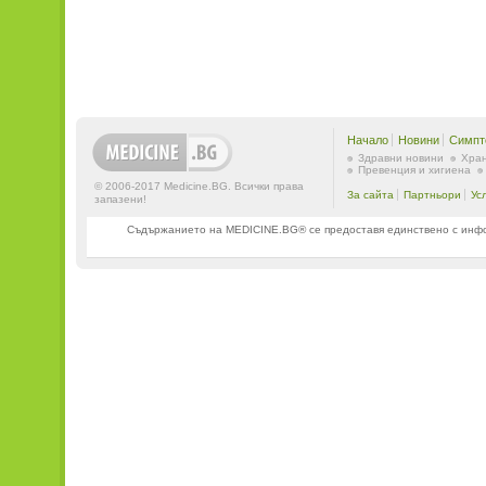
Начало
Новини
Симпт
Здравни новини
Хран
Превенция и хигиена
© 2006-2017 Medicine.BG. Всички права
За сайта
Партньори
Ус
запазени!
Съдържанието на MEDICINE.BG® се предоставя единствено с информ