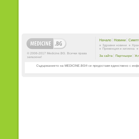
Начало
Новини
Симпт
Здравни новини
Хран
Превенция и хигиена
© 2006-2017 Medicine.BG. Всички права
За сайта
Партньори
Ус
запазени!
Съдържанието на MEDICINE.BG® се предоставя единствено с информ