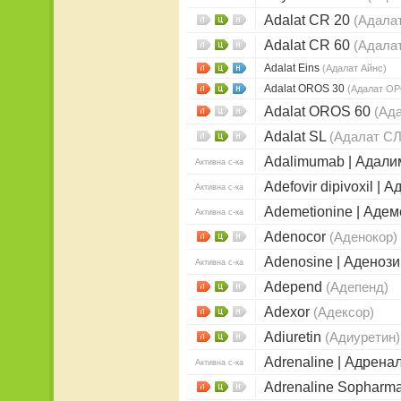
Adalat CR 20
(Адалат
Adalat CR 60
(Адалат
Adalat Eins
(Адалат Айнс)
Adalat OROS 30
(Адалат ОР
Adalat OROS 60
(Ад
Adalat SL
(Адалат СЛ
Adalimumab | Адал
Активна с-ка
Adefovir dipivoxil 
Активна с-ка
Ademetionine | Аде
Активна с-ка
Adenocor
(Аденокор)
Adenosine | Аденоз
Активна с-ка
Adepend
(Адепенд)
Adexor
(Адексор)
Adiuretin
(Адиуретин)
Adrenaline | Адрена
Активна с-ка
Adrenaline Sopharm