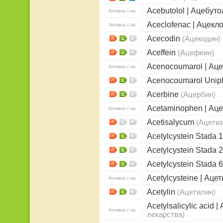
Acebutolol | Ацебут
Активна с-ка
Aceclofenac | Ацек
Активна с-ка
Acecodin
(Ацекодин)
Aceffein
(Ацефеин)
Acenocoumarol | Ац
Активна с-ка
Acenocoumarol Uni
Acerbine
(Ацербин)
Acetaminophen | А
Активна с-ка
Acetisalycum
(Ацети
Acetylcystein Stada 
Acetylcystein Stada 
Acetylcystein Stada 
Acetylcysteine | Ац
Активна с-ка
Acetylin
(Ацетилин)
Acetylsalicylic acid
Активна с-ка
лекарства)