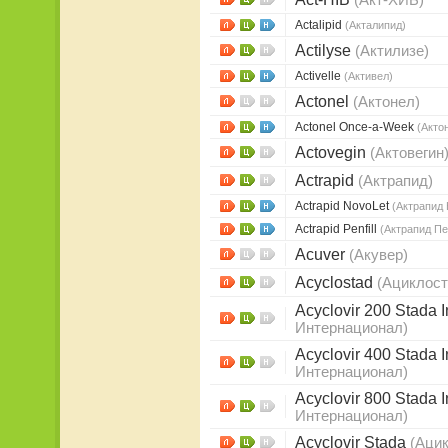
(Акт-ХИБ)
Actalipid
(Акталипид)
Actilyse
(Актилизе)
Activelle
(Активел)
Actonel
(Актонел)
Actonel Once-a-Week
(Акто
Actovegin
(Актовегин
Actrapid
(Актрапид)
Actrapid NovoLet
(Актрапид
Actrapid Penfill
(Актрапид П
Acuver
(Акувер)
Acyclostad
(Ациклост
Acyclovir 200 Stada I
Интернационал)
Acyclovir 400 Stada I
Интернационал)
Acyclovir 800 Stada I
Интернационал)
Acyclovir Stada
(Аци