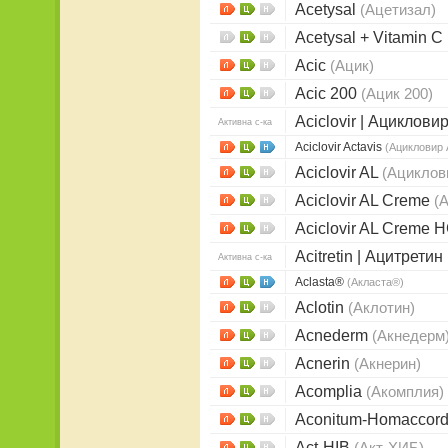
Acetysal
(Ацетизал)
Acetysal + Vitamin C
Acic
(Ацик)
Acic 200
(Ацик 200)
Aciclovir | Ациклови
Активна с-ка
Aciclovir Actavis
(Ацикловир 
Aciclovir AL
(Ациклов
Aciclovir AL Creme
(
Aciclovir AL Creme 
Acitretin | Ацитретин
Активна с-ка
Aclasta®
(Акласта®)
Aclotin
(Аклотин)
Acnederm
(Акнедерм
Acnerin
(Акнерин)
Acomplia
(Акомплия)
Aconitum-Homaccor
Act-HIB