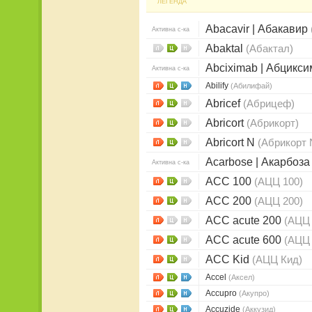
ЛЕГЕНДА
Abacavir | Абакавир
Активна с-ка
Abaktal
(Абактал)
Abciximab | Абцикс
Активна с-ка
Abilify
(Абилифай)
Abricef
(Абрицеф)
Abricort
(Абрикорт)
Abricort N
(Абрикорт 
Acarbose | Акарбоз
Активна с-ка
ACC 100
(АЦЦ 100)
ACC 200
(АЦЦ 200)
ACC acute 200
(АЦЦ 
ACC acute 600
(АЦЦ 
ACC Kid
(АЦЦ Кид)
Accel
(Аксел)
Accupro
(Акупро)
Accuzide
(Аккузид)