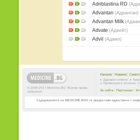
Adriblastina RD
(Адр
Advantan
(Адвантан)
Advantan Milk
(Адван
Advate
(Aдвейт)
Advil
(Адвил)
Начало
Новини
Симпт
Здравни новини
Хран
Превенция и хигиена
© 2006-2017 Medicine.BG. Всички права
За сайта
Партньори
Ус
запазени!
Съдържанието на MEDICINE.BG® се предоставя единствено с информ