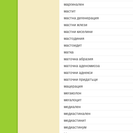
маргинален
мастит
мастна дегенерация
мастни жлези
мастни киселини
мастодиния
мастоидит
матка
маточна абразия
маточна аденомиоза
маточни аднекси
маточни придатъци
мацерация
мегаколон
мегалоцит
медиален
медиастинален
медиастинит
медиастинум