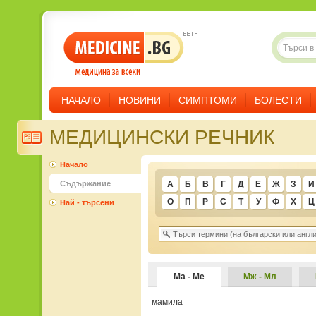
НАЧАЛО
НОВИНИ
СИМПТОМИ
БОЛЕСТИ
МЕДИЦИНСКИ РЕЧНИК
Начало
Съдържание
А
Б
В
Г
Д
Е
Ж
З
И
О
П
Р
С
Т
У
Ф
Х
Ц
Най - търсени
Ма - Ме
Мж - Мл
ма­мила