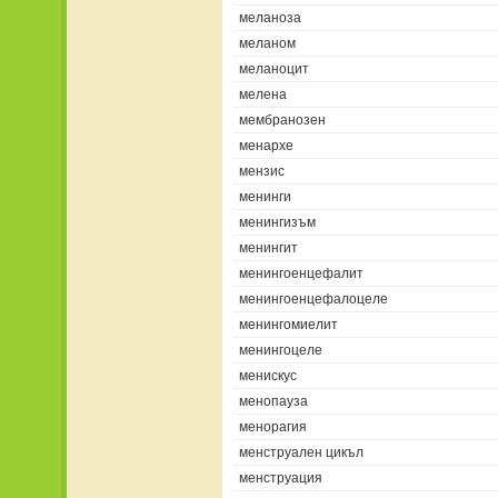
меланоза
меланом
меланоцит
мелена
мембранозен
менархе
мензис
менинги
менингизъм
менингит
менингоенцефалит
менингоенцефалоцеле
менингомиелит
менингоцеле
менискус
менопауза
менорагия
менструален цикъл
менструация