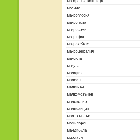
магарешка кашлица
мазило
макроглосия
макропсия
макросомия
макрофаг
макрохейлия
макроцефалия
максила
макула
малария
малеол
малигнен
малкомозъчен
маловодие
малпозиция
малък мозък
мамиларен
мандибула
маразъм