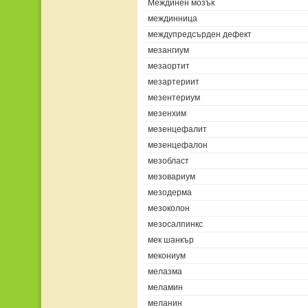
Междинен мозък
междинница
междупредсърден дефект
мезангиум
мезаортит
мезартериит
мезентериум
мезенхим
мезенцефалит
мезенцефалон
мезобласт
мезовариум
мезодерма
мезоколон
мезосалпинкс
мек шанкър
мекониум
мелазма
меламин
меланин