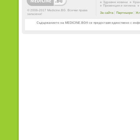
Здравни новини
Хран
Превенция и хигиена
© 2006-2017 Medicine.BG. Всички права
За сайта
Партньори
Ус
запазени!
Съдържанието на MEDICINE.BG® се предоставя единствено с информ