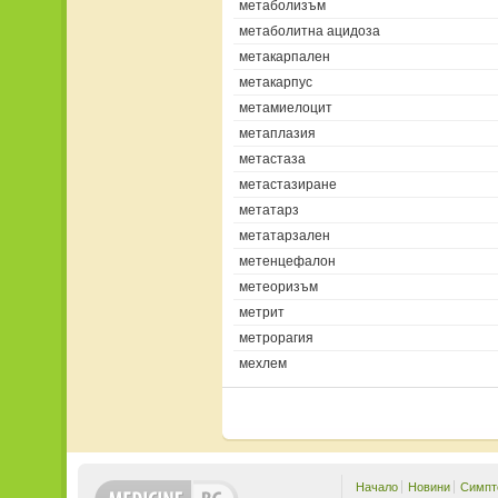
метаболизъм
метаболитна ацидоза
метакарпален
метакарпус
метамиелоцит
метаплазия
метастаза
метастазиране
метатарз
метатарзален
метенцефалон
метеоризъм
метрит
метрорагия
мехлем
Начало
Новини
Симпт