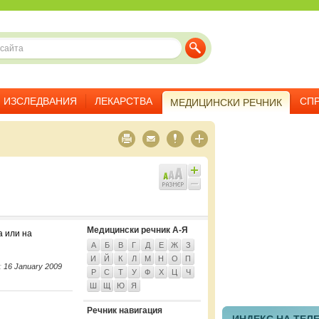
ИЗСЛЕДВАНИЯ
ЛЕКАРСТВА
СП
МЕДИЦИНСКИ РЕЧНИК
Медицински речник А-Я
а или на
А
Б
В
Г
Д
Е
Ж
З
И
Й
К
Л
М
Н
О
П
:
16 January 2009
Р
С
Т
У
Ф
Х
Ц
Ч
Ш
Щ
Ю
Я
Речник навигация