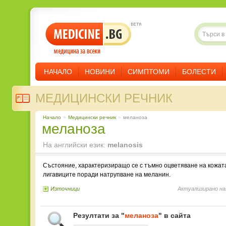
НАЧАЛО
НОВИНИ
СИМПТОМИ
БОЛЕСТИ
МЕДИЦИНСКИ РЕЧНИК
Начало
»
Медицински речник
»
меланоза
меланоза
На английски език:
melanosis
Състояние, характеризиращо се с тъмно оцветяване на кожат
лигавиците поради натрупване на меланин.
Източници
Актуализирано на
Резултати за "
меланоза
" в сайта