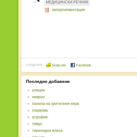
МЕДИЦИНСКИ РЕЧНИК
хиперпигментация
Svejo.net
Facebook
СПОДЕЛИ В:
Последно добавени
алицин
неврон
папила на зрителния нерв
глаукома
атрофия
тимус
тиреоидна жлеза