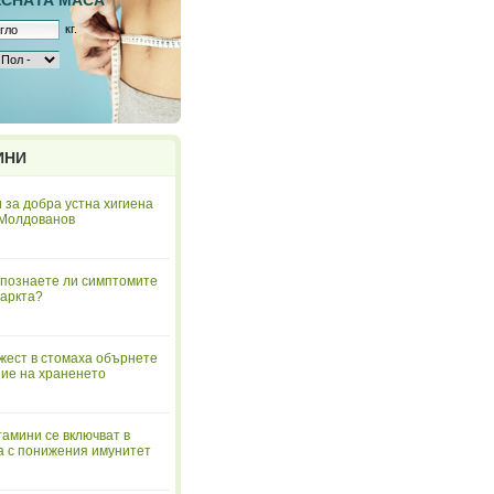
ЕСНAТА МАСА
кг.
ИНИ
 за добра устна хигиена
 Молдованов
познаете ли симптомите
аркта?
жест в стомаха обърнете
ие на храненето
тамини се включват в
а с понижения имунитет