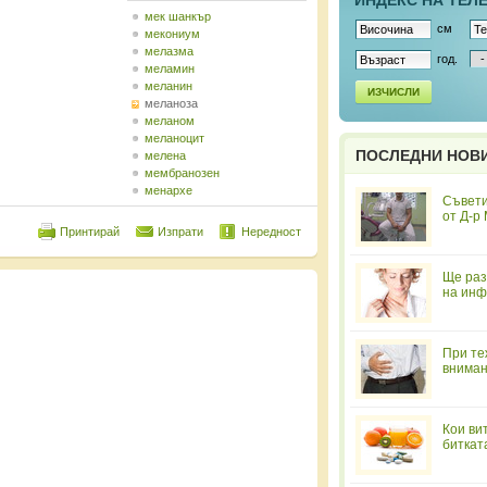
ИНДЕКС НА ТЕЛ
мек шанкър
см
мекониум
мелазма
год.
меламин
меланин
ИЗЧИСЛИ
меланоза
меланом
меланоцит
ПОСЛЕДНИ НОВ
мелена
мембранозен
менархе
Съвети
от Д-р
Принтирай
Изпрати
Нередност
Ще раз
на инф
При те
вниман
Кои ви
биткат