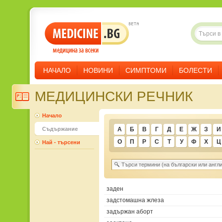
НАЧАЛО
НОВИНИ
СИМПТОМИ
БОЛЕСТИ
МЕДИЦИНСКИ РЕЧНИК
Начало
Съдържание
А
Б
В
Г
Д
Е
Ж
З
И
О
П
Р
С
Т
У
Ф
Х
Ц
Най - търсени
заден
задстомашна жлеза
задържан аборт