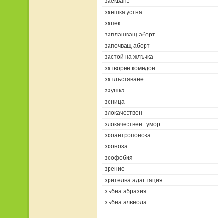
заекване
заешка устна
запек
заплашващ аборт
започващ аборт
застой на жлъчка
затворен комедон
затлъстяване
заушка
зеница
злокачествен
злокачествен тумор
зооантропоноза
зооноза
зоофобия
зрение
зрителна адаптация
зъбна абразия
зъбна алвеола