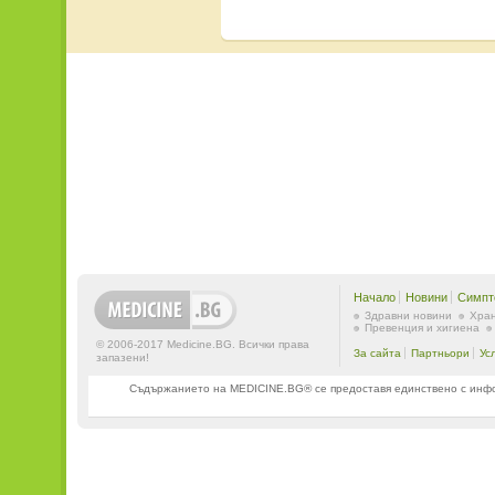
Начало
Новини
Симпт
Здравни новини
Хран
Превенция и хигиена
© 2006-2017 Medicine.BG. Всички права
За сайта
Партньори
Ус
запазени!
Съдържанието на MEDICINE.BG® се предоставя единствено с информ