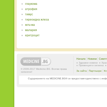
глаукома
атрофия
тимус
тиреоидна жлеза
жлъчка
малария
еритроцит
Начало
Новини
Симпт
Здравни новини
Хран
Превенция и хигиена
© 2006-2017 Medicine.BG. Всички права
За сайта
Партньори
Ус
запазени!
Съдържанието на MEDICINE.BG® се предоставя единствено с информ