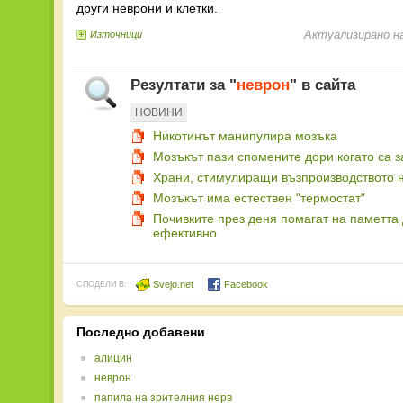
други неврони и клетки.
Актуализирано н
Източници
Резултати за "
неврон
" в сайта
НОВИНИ
Никотинът манипулира мозъка
Мозъкът пази спомените дори когато са 
Храни, стимулиращи възпроизводството 
Мозъкът има естествен "термостат"
Почивките през деня помагат на паметта
ефективно
Svejo.net
Facebook
СПОДЕЛИ В:
Последно добавени
алицин
неврон
папила на зрителния нерв