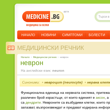
НАЧАЛО
НОВИНИ
СИМПТОМИ
БОЛЕСТИ
МЕДИЦИНСКИ РЕЧНИК
Начало
»
Медицински речник
»
неврон
неврон
На английски език:
neuron
Синоними:
невроцит (neurocyte)
нервна клетка
Функционална единица на нервната система, притежа
различен брой израстъци, от които единият е
аксон
, а
са
дендрити
. Невроните са възбудими клетки, които п
запазват, възпроизвеждат и предават кодирана инфо