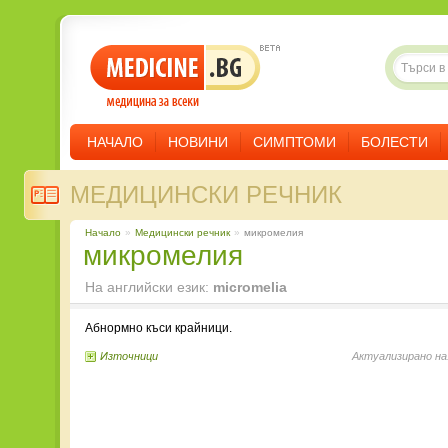
НАЧАЛО
НОВИНИ
СИМПТОМИ
БОЛЕСТИ
МЕДИЦИНСКИ РЕЧНИК
Начало
»
Медицински речник
»
микромелия
микромелия
На английски език:
micromelia
Абнормно къси крайници.
Източници
Актуализирано на