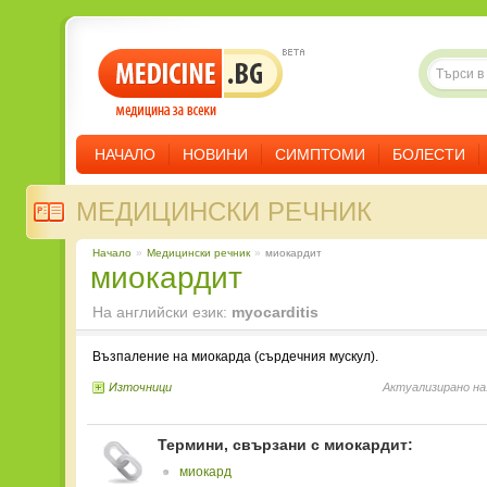
НАЧАЛО
НОВИНИ
СИМПТОМИ
БОЛЕСТИ
МЕДИЦИНСКИ РЕЧНИК
Начало
»
Медицински речник
»
миокардит
миокардит
На английски език:
myocarditis
Възпаление на миокарда (сърдечния мускул).
Източници
Актуализирано на
Термини, свързани с миокардит:
миокард