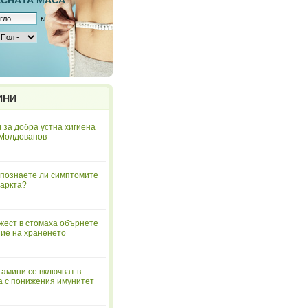
ЕСНAТА МАСА
кг.
ИНИ
 за добра устна хигиена
 Молдованов
познаете ли симптомите
аркта?
жест в стомаха обърнете
ие на храненето
тамини се включват в
а с понижения имунитет