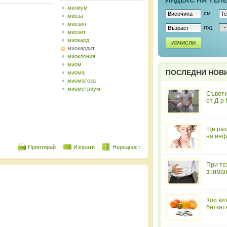
ИНДЕКС НА ТЕЛ
милиум
см
миоза
миозин
год.
миозит
миокард
ИЗЧИСЛИ
миокардит
миоклония
миом
ПОСЛЕДНИ НОВ
миома
миоматоза
миометриум
Съвети
от Д-р
Ще раз
на инф
Принтирай
Изпрати
Нередност
При те
вниман
Кои ви
биткат