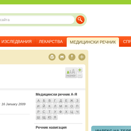
ИЗСЛЕДВАНИЯ
ЛЕКАРСТВА
СП
МЕДИЦИНСКИ РЕЧНИК
Медицински речник А-Я
А
Б
В
Г
Д
Е
Ж
З
:
16 January 2009
И
Й
К
Л
М
Н
О
П
Р
С
Т
У
Ф
Х
Ц
Ч
Ш
Щ
Ю
Я
Речник навигация