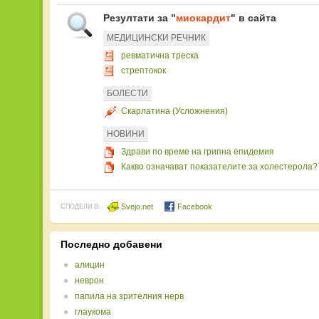
Резултати за "
миокардит
" в сайта
МЕДИЦИНСКИ РЕЧНИК
ревматична треска
стрептокок
БОЛЕСТИ
Скарлатина (Усложнения)
НОВИНИ
Здрави по време на грипна епидемия
Какво означават показателите за холестерола?
Svejo.net
Facebook
СПОДЕЛИ В:
Последно добавени
алицин
неврон
папила на зрителния нерв
глаукома