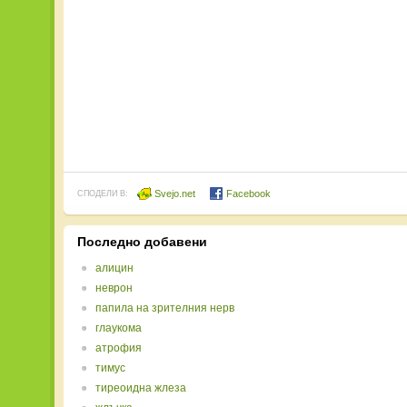
Svejo.net
Facebook
СПОДЕЛИ В:
Последно добавени
алицин
неврон
папила на зрителния нерв
глаукома
атрофия
тимус
тиреоидна жлеза