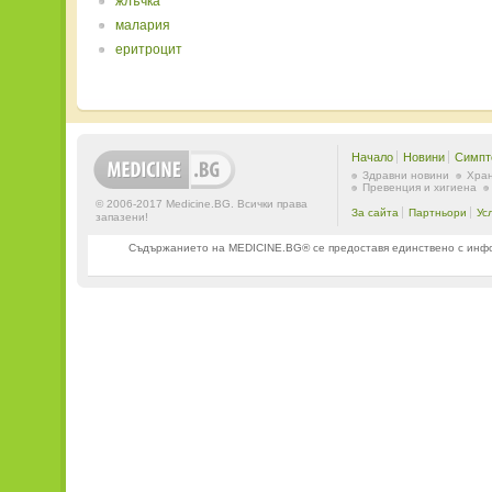
жлъчка
малария
еритроцит
Начало
Новини
Симпт
Здравни новини
Хран
Превенция и хигиена
© 2006-2017 Medicine.BG. Всички права
За сайта
Партньори
Ус
запазени!
Съдържанието на MEDICINE.BG® се предоставя единствено с информ