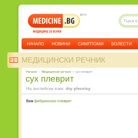
НАЧАЛО
НОВИНИ
СИМПТОМИ
БОЛЕСТИ
МЕДИЦИНСКИ РЕЧНИК
Начало
»
Медицински речник
»
сух плеврит
сух плеврит
На английски език:
dry pleurisy
Виж
фибринозен плеврит