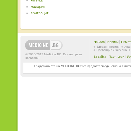
жлъчка
малария
еритроцит
Начало
Новини
Симпт
Здравни новини
Хран
Превенция и хигиена
© 2006-2017 Medicine.BG. Всички права
За сайта
Партньори
Ус
запазени!
Съдържанието на MEDICINE.BG® се предоставя единствено с информ