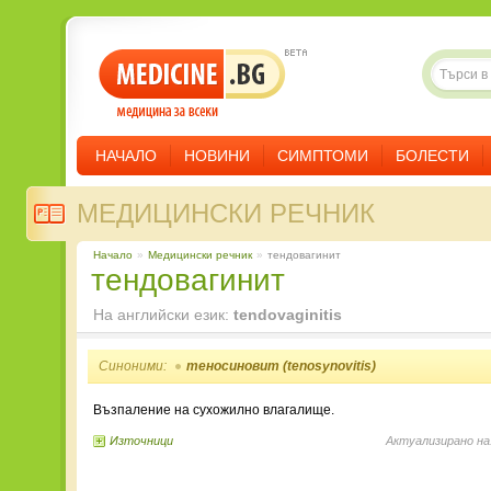
НАЧАЛО
НОВИНИ
СИМПТОМИ
БОЛЕСТИ
МЕДИЦИНСКИ РЕЧНИК
Начало
»
Медицински речник
»
тендовагинит
тендовагинит
На английски език:
tendovaginitis
Синоними:
теносиновит (tenosynovitis)
Възпаление на сухожилно влагалище.
Източници
Актуализирано на