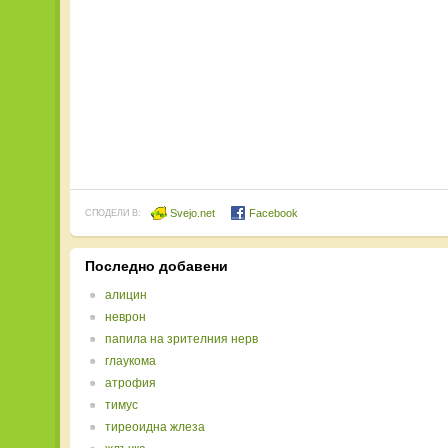
Svejo.net
Facebook
СПОДЕЛИ В:
Последно добавени
алицин
неврон
папила на зрителния нерв
глаукома
атрофия
тимус
тиреоидна жлеза