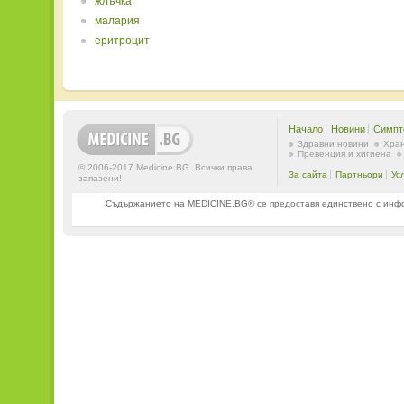
жлъчка
малария
еритроцит
Начало
Новини
Симпт
Здравни новини
Хран
Превенция и хигиена
© 2006-2017 Medicine.BG. Всички права
За сайта
Партньори
Ус
запазени!
Съдържанието на MEDICINE.BG® се предоставя единствено с информ