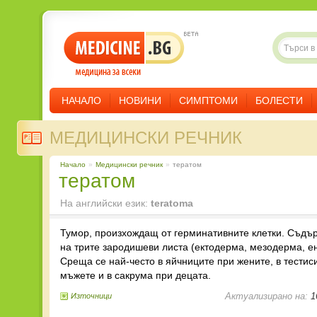
НАЧАЛО
НОВИНИ
СИМПТОМИ
БОЛЕСТИ
МЕДИЦИНСКИ РЕЧНИК
Начало
»
Медицински речник
»
тератом
тератом
На английски език:
teratoma
Тумор, произхождащ от герминативните клетки. Съдъ
на трите зародишеви листа (ектодерма, мезодерма, е
Среща се най-често в яйчниците при жените, в тестис
мъжете и в сакрума при децата.
Актуализирано на:
1
Източници