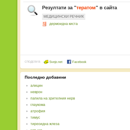
Резултати за "
тератом
" в сайта
МЕДИЦИНСКИ РЕЧНИК
дермоидна киста
Svejo.net
Facebook
СПОДЕЛИ В:
Последно добавени
алицин
неврон
папила на зрителния нерв
глаукома
атрофия
тимус
тиреоидна жлеза