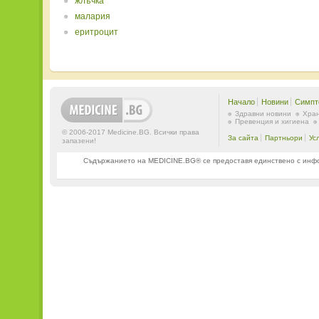
жлъчка
малария
еритроцит
Начало
Новини
Симпт
Здравни новини
Хран
Превенция и хигиена
© 2006-2017 Medicine.BG. Всички права
За сайта
Партньори
Ус
запазени!
Съдържанието на MEDICINE.BG® се предоставя единствено с информ