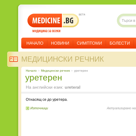
НАЧАЛО
НОВИНИ
СИМПТОМИ
БОЛЕСТИ
МЕДИЦИНСКИ РЕЧНИК
Начало
»
Медицински речник
»
уретерен
уретерен
На английски език:
ureteral
Отнасящ се до уретера.
Източници
Актуализирано на