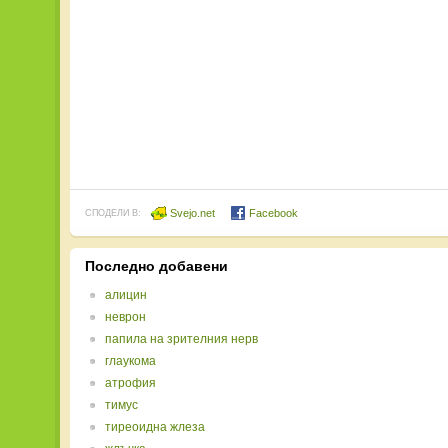
Svejo.net
Facebook
СПОДЕЛИ В:
Последно добавени
алицин
неврон
папила на зрителния нерв
глаукома
атрофия
тимус
тиреоидна жлеза