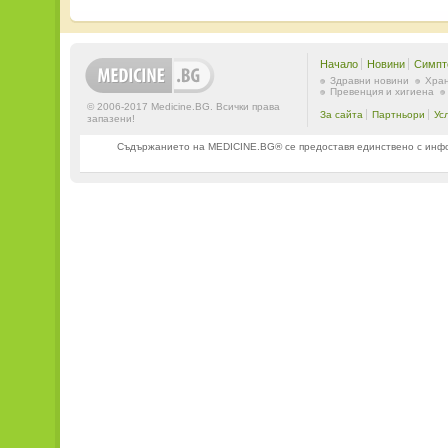
Начало
Новини
Симпт
Здравни новини
Хран
Превенция и хигиена
© 2006-2017 Medicine.BG. Всички права
За сайта
Партньори
Ус
запазени!
Съдържанието на MEDICINE.BG® се предоставя единствено с информ