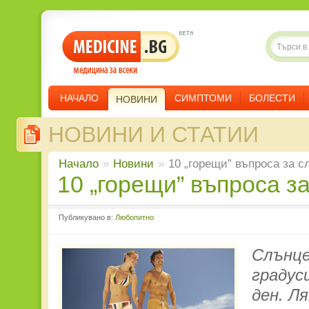
НАЧАЛО
СИМПТОМИ
БОЛЕСТИ
НОВИНИ
НОВИНИ И СТАТИИ
Начало
»
Новини
»
10 „горещи” въпроса за с
10 „горещи” въпроса з
Публикувано в:
Любопитно
Слънце
градус
ден. Л