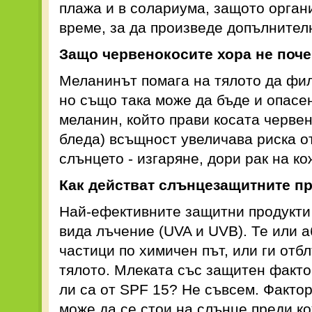
плажа и в солариума, защото орган
време, за да произведе допълнител
Защо червенокосите хора не поч
Меланинът помага на тялото да фи
но също така може да бъде и опасе
меланин, който прави косата червен
бледа) всъщност увеличава риска о
слънцето - изгаряне, дори рак на ко
Как действат слънцезащитните п
Най-ефективните защитни продукти 
вида лъчение (UVA и UVB). Те или 
частици по химичен път, или ги отб
тялото. Млеката със защитен факто
ли са от SPF 15? Не съвсем. Фактор
може да се стои на слънце преди ко