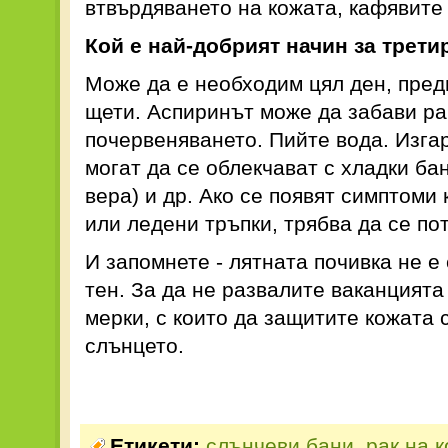
втвърдяването на кожата, кафявите 
Кой е най-добрият начин за трети
Може да е необходим цял ден, пред
щети. Аспиринът може да забави ра
почервеняването. Пийте вода. Изгар
могат да се облекчават с хладки ба
вера) и др. Ако се появят симптоми 
или ледени тръпки, трябва да се по
И запомнете - лятната почивка не е
тен. За да не развалите ваканцията
мерки, с които да защитите кожата 
слънцето.
Етикети:
слънчеви бани
,
рак на 