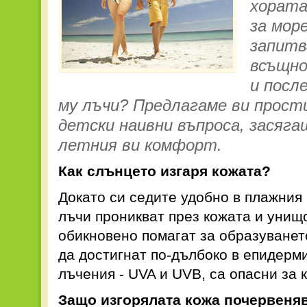
хората
за море
запитв
всъщно
и посл
му лъчи? Предлагаме ви прости
детски наивни въпроса, засяг
летния ви комфорт.
Как слънцето изгаря кожата?
Докато си седите удобно в плажния
лъчи проникват през кожата и унищо
обикновено помагат за образуванет
да достигнат по-дълбоко в епидерми
лъчения - UVA и UVB, са опасни за 
Защо изгорялата кожа почервеня