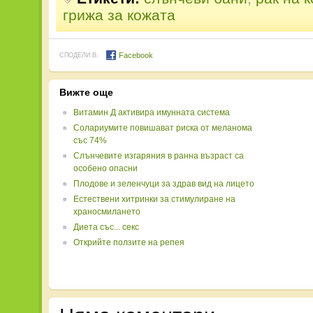
грижа за кожата
Facebook
СПОДЕЛИ В:
Вижте още
Витамин Д активира имунната система
Солариумите повишават риска от меланома
със 74%
Слънчевите изгаряния в ранна възраст са
особено опасни
Плодове и зеленчуци за здрав вид на лицето
Естествени хитринки за стимулиране на
храносмилането
Диета със... секс
Открийте ползите на репея