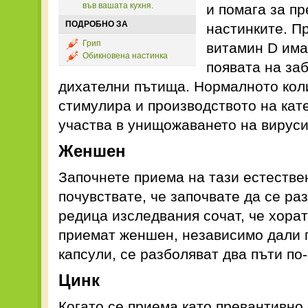
във вашата кухня.
и помага за п
ПОДРОБНО ЗА
настинките. Пр
Грип
витамин D има
Обикновена настинка
появата на за
дихателни пътища. Нормалното коли
стимулира и производството на кате
участва в унищожаването на вируси
Женшен
Започнете приема на тази естествен
почувствате, че започвате да се ра
редица изследвания сочат, че хорат
приемат женшен, независимо дали 
капсули, се разболяват два пъти по-
Цинк
Когато се приема като превантивно