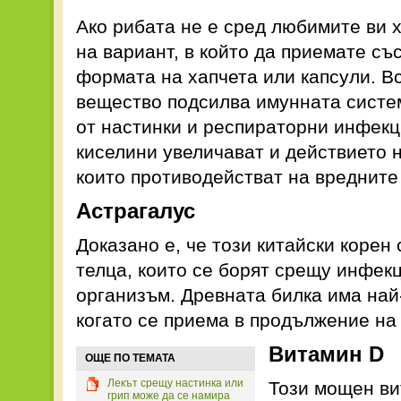
Ако рибата не е сред любимите ви 
на вариант, в който да приемате съ
формата на хапчета или капсули. В
вещество подсилва имунната систе
от настинки и респираторни инфек
киселини увеличават и действието н
които противодействат на вредните 
Астрагалус
Доказано е, че този китайски корен
телца, които се борят срещу инфек
организъм. Древната билка има най
когато се приема в продължение на
Витамин D
ОЩЕ ПО ТЕМАТА
Лекът срещу настинка или
Този мощен ви
грип може да се намира