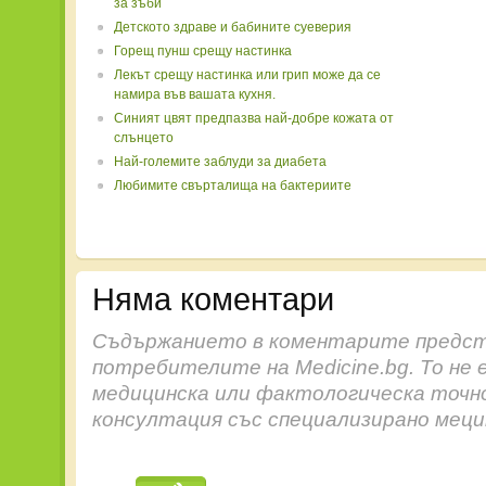
за зъби
Детското здраве и бабините суеверия
Горещ пунш срещу настинка
Лекът срещу настинка или грип може да се
намира във вашата кухня.
Синият цвят предпазва най-добре кожата от
слънцето
Най-големите заблуди за диабета
Любимите свърталища на бактериите
Няма коментари
Съдържанието в коментарите предст
потребителите на Medicine.bg. То не 
медицинска или фактологическа точн
консултация със специализирано меци