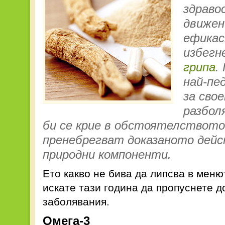
здраво
движен
ефикас
избегн
грипа
.
най-пе
за сво
разбол
би се крие в обстоятелството,
пренебрегват доказаното дейс
природни компоненти.
Ето какво не бива да липсва в меню
искате тази година да пропуснете 
заболявания.
Омега-3