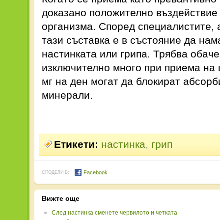
доказано положително въздействие
организма. Според специалистите, а
тази съставка е в състояние да на
настинката или грипа. Трябва обаче
изключително много при приема на ц
мг на ден могат да блокират абсор
минерали.
Етикети:
настинка
,
грип
Facebook
СПОДЕЛИ В:
Вижте още
След настинка сменете червилото и четката