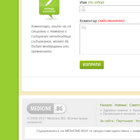
Име
(по избор)
Коментар
(задължително)
Коментари, които не са
свързани с темата и
съдържат неподходящо
съдържание, могат да
бъдат модерирани или
премахнати.
ИЗПРАТИ
Начало
Новини
Симпт
Здравни новини
Хран
Превенция и хигиена
© 2006-2017 Medicine.BG. Всички права
За сайта
Партньори
Ус
запазени!
Съдържанието на MEDICINE.BG® се предоставя единствено с информ