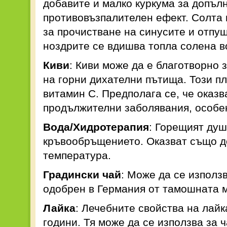
добавите и малко куркума за допъл
противовъзпалителен ефект. Солта 
за прочистване на синусите и отпуш
ноздрите се вдишва топла солена в
Киви
: Киви може да е благотворно 
на горни дихателни пътища. Този пл
витамин С. Предполага се, че оказв
продължителни заболявания, особен
Вода/Хидротерапия
: Горещият душ
кръвообръщението. Оказват също д
температура.
Градински чай
: Може да се използ
одобрен в Германия от тамошната 
Лайка
: Лечебните свойства на лайк
години. Тя може да се използва за 