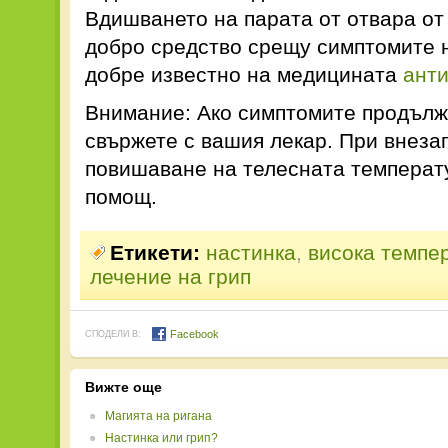
Вдишването на парата от отвара от 
добро средство срещу симптомите н
добре известно на медицината
ант
Внимание: Ако симптомите продължа
свържете с вашия лекар. При внеза
повишаване на телесната температ
помощ.
Етикети:
настинка
,
висока темпе
лечение на грип
Facebook
СПОДЕЛИ В:
Вижте още
Магията на ригана
Настинка или грип?