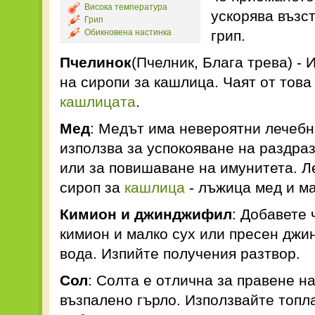
Висока температура
ускорява възс
Грип
Обикновена настинка
грип.
Пчелинок
(Пчелник, Блага трева) - 
на сиропи за кашлица. Чаят от това
кашлицата
.
Мед
: Медът има невероятни лечебн
използва за успокояване на раздра
или за повишаване на имунитета. Л
сироп за
кашлица
- лъжица мед и ма
Кимион и джинджифил
: Добавете
кимион и малко сух или пресен дж
вода. Изпийте получения разтвор.
Сол
: Солта е отлична за правене н
възпалено гърло. Използвайте топла