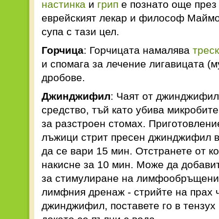
настинка
и
грип
е познато още през 
еврейският лекар и философ Майм
супа с тази цел.
Горчица
: Горчицата намалява
трес
и спомага за лечение лигавицата (м
дробове.
Джинджифил
: Чаят от джинджифил
средство, тъй като убива микробите
за разстроен стомах. Приготовление
лъжици стрит пресен джинджифил в
да се вари 15 мин. Отстранете от к
накисне за 10 мин. Може да добави
за стимулиране на лимфообръщение
лимфния дренаж - стрийте на прах 
джинджифил, поставете го в тензух 