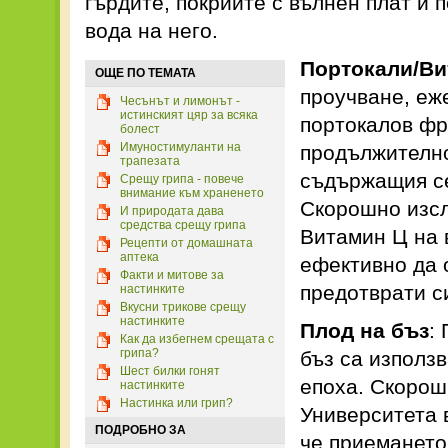
гърдите, покрийте с вълнен плат и 
вода на него.
Портокали/Ви
ОЩЕ ПО ТЕМАТА
проучване, еж
Чесънът и лимонът -
истинският цяр за всяка
портокалов ф
болест
Имуностимуланти на
продължително
трапезата
съдържащия се
Срещу грипа - повече
внимание към храненето
Скорошно изсл
И природата дава
средства срещу грипа
Витамин Ц на 
Рецепти от домашната
аптека
ефективно да 
Факти и митове за
предотврати с
настинките
Вкусни трикове срещу
настинките
Плод на бъз
:
Как да избегнем срещата с
грипа?
бъз са използ
Шест билки гонят
епоха. Скорош
настинките
Настинка или грип?
Университета 
ПОДРОБНО ЗА
че приемането