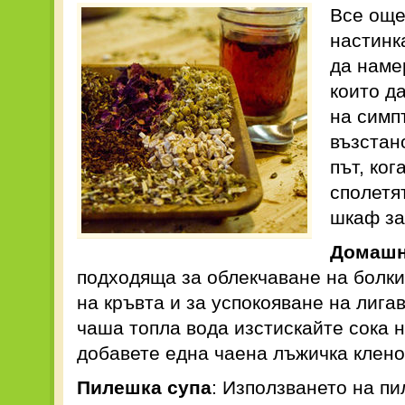
Все още
настинк
да наме
които д
на симп
възстан
път, ког
сполетя
шкаф за
Домашн
подходяща за облекчаване на болки 
на кръвта и за успокояване на лига
чаша топла вода изстискайте сока 
добавете една чаена лъжичка клено
Пилешка супа
: Използването на пи