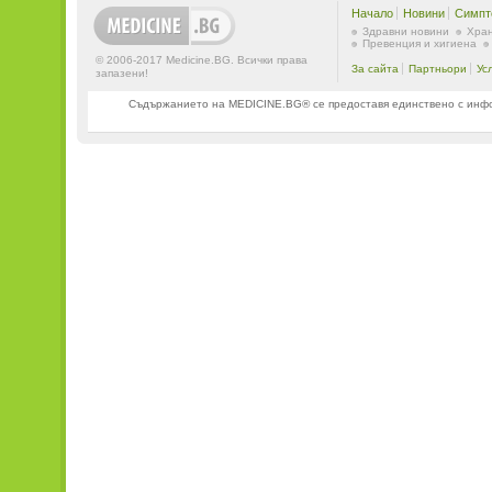
Начало
Новини
Симпт
Здравни новини
Хран
Превенция и хигиена
© 2006-2017 Medicine.BG. Всички права
За сайта
Партньори
Ус
запазени!
Съдържанието на MEDICINE.BG® се предоставя единствено с информ