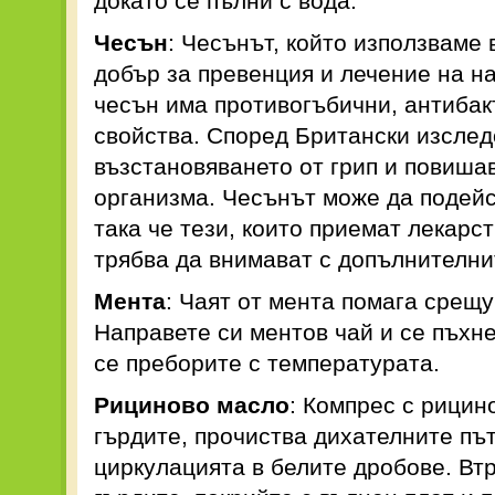
докато се пълни с вода.
Чесън
: Чесънът, който използваме 
добър за превенция и лечение на на
чесън има противогъбични, антибак
свойства. Според Британски изслед
възстановяването от грип и повиша
организма. Чесънът може да подей
така че тези, които приемат лекарс
трябва да внимават с допълнителни
Мента
: Чаят от мента помага срещ
Направете си ментов чай и се пъхне
се преборите с температурата.
Рициново масло
: Компрес с рицин
гърдите, прочиства дихателните пъ
циркулацията в белите дробове. Вт