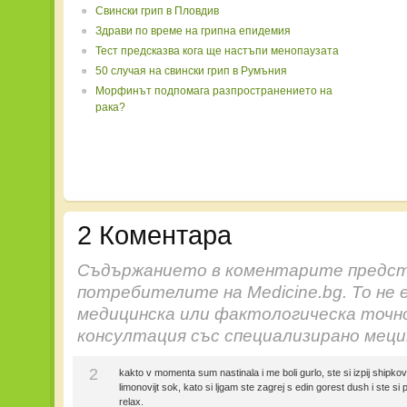
Свински грип в Пловдив
Здрави по време на грипна епидемия
Тест предсказва кога ще настъпи менопаузата
50 случая на свински грип в Румъния
Морфинът подпомага разпространението на
рака?
2 Коментара
Съдържанието в коментарите предст
потребителите на Medicine.bg. То не 
медицинска или фактологическа точн
консултация със специализирано меци
2
kakto v momenta sum nastinala i me boli gurlo, ste si izpij shipkovij 
limonovijt sok, kato si ljgam ste zagrej s edin gorest dush i ste s
relax.