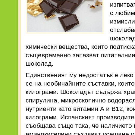
изпитва
с любим
измисли
отслабв
шоколад
химически вещества, които подтиска
същевременно запазват питателния
шоколад.
Единственият му недостатък е леко
се на необичайните съставки, които
килограми. Шоколадът съдържа хра
спирулина, микроскопично водорасл
нутриенти като витамин А и В12, ко
килограми. Испанският производите
съобщава също така, че наличието 
аминокиселини създават усещане у 