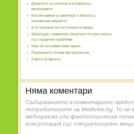
Доматите са полезни и в борбата с
килограмите
Кои витамини се включват в битката с
понижения имунитет
8-те причини за постоянната умора
Шоколадът намалява смъртността при хората
със сърдечни проблеми
Има ли несъвместими храни
Различните типове метаболизъм
6 мита за месото
Няма коментари
Съдържанието в коментарите предст
потребителите на Medicine.bg. То не 
медицинска или фактологическа точн
консултация със специализирано меци