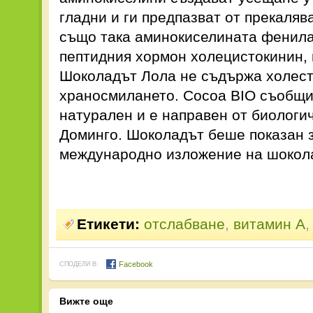
гладни и ги предпазват от прекаля
също така аминокиселината фенила
пептидния хормон холецистокинин, 
Шоколадът Лола не съдържа холест
храносмилането. Cocoa BIO съобщи
натурален и е направен от биологич
Доминго. Шоколадът беше показан з
международно изложение на шокола
Етикети:
отслабване
,
витамин A
Facebook
СПОДЕЛИ В:
Вижте още