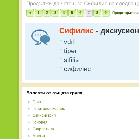
Продължи да четеш за Сифилис на следваща
«
1
2
3
4
5
6
7
8
9
Предотвратява
Сифилис
- дискусио
vdrl
tiper
sifilis
сифилис
Болести от същата група
Грип
Генитален херпес
Свински грип
Гонорея
Скарлатина
Мастит