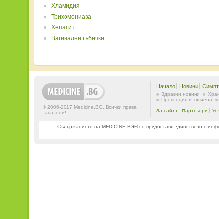
Хламидия
Трихомониаза
Хепатит
Вагинални гъбички
Начало
Новини
Симпт
Здравни новини
Хран
Превенция и хигиена
© 2006-2017 Medicine.BG. Всички права
За сайта
Партньори
Ус
запазени!
Съдържанието на MEDICINE.BG® се предоставя единствено с информ