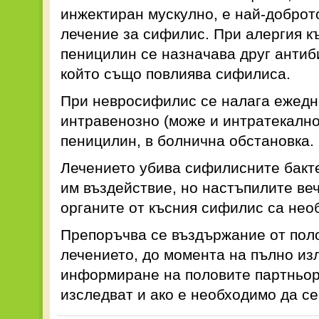
инжектиран мускулно, е най-доброт
лечение за сифилис. При алергия к
пеницилин се назначава друг антиб
който също повлиява сифилиса.
При невросифилис се налага ежед
интравенозно (може и интратекално
пеницилин, в болнична обстановка.
Лечението убива сифилисните бакт
им въздействие, но настъпилите ве
органите от късния сифилис са нео
Препоръчва се въздържание от поло
лечението, до момента на пълно из
информиране на половите партньори
изследват и ако е необходимо да се