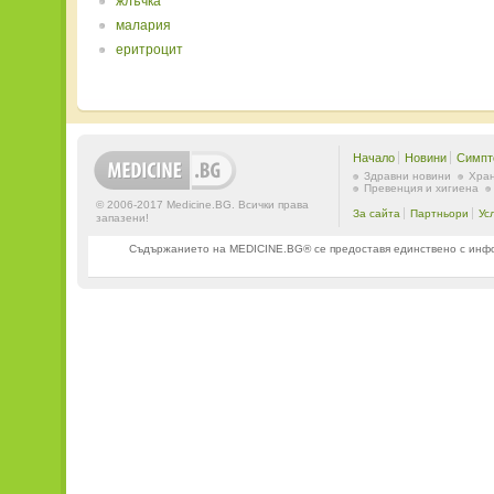
жлъчка
малария
еритроцит
Начало
Новини
Симпт
Здравни новини
Хран
Превенция и хигиена
© 2006-2017 Medicine.BG. Всички права
За сайта
Партньори
Ус
запазени!
Съдържанието на MEDICINE.BG® се предоставя единствено с информ