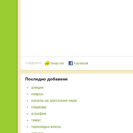
Svejo.net
Facebook
СПОДЕЛИ В:
Последно добавени
алицин
неврон
папила на зрителния нерв
глаукома
атрофия
тимус
тиреоидна жлеза