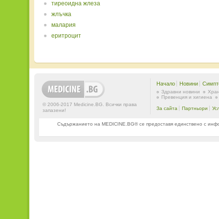
тиреоидна жлеза
жлъчка
малария
еритроцит
Начало
Новини
Симпт
Здравни новини
Хран
Превенция и хигиена
© 2006-2017 Medicine.BG. Всички права
За сайта
Партньори
Ус
запазени!
Съдържанието на MEDICINE.BG® се предоставя единствено с информ