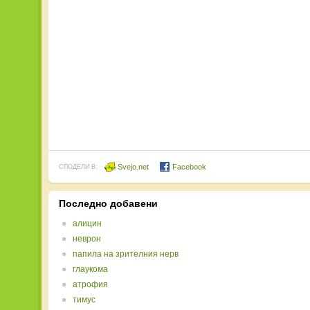
Svejo.net
Facebook
СПОДЕЛИ В:
Последно добавени
алицин
неврон
папила на зрителния нерв
глаукома
атрофия
тимус