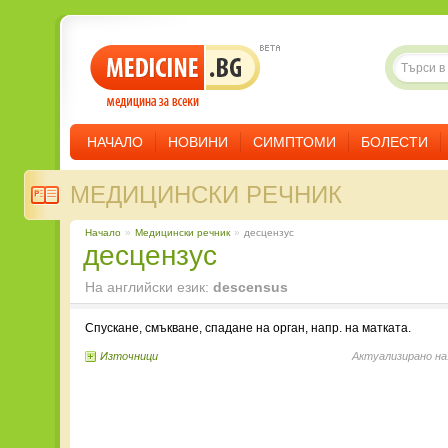
НАЧАЛО
НОВИНИ
СИМПТОМИ
БОЛЕСТИ
МЕДИЦИНСКИ РЕЧНИК
Начало
»
Медицински речник
»
десцензус
десцензус
На английски език:
descensus
Спускане, смъкване, спадане на орган, напр. на матката.
Източници
Актуализирано на