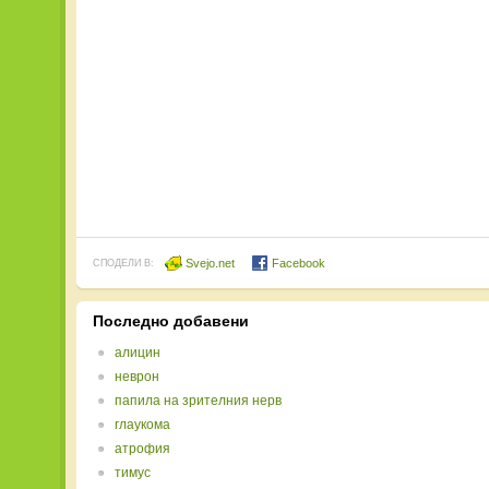
Svejo.net
Facebook
СПОДЕЛИ В:
Последно добавени
алицин
неврон
папила на зрителния нерв
глаукома
атрофия
тимус