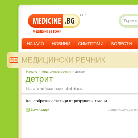
НАЧАЛО
НОВИНИ
СИМПТОМИ
БОЛЕСТИ
МЕДИЦИНСКИ РЕЧНИК
Начало
»
Медицински речник
»
детрит
детрит
На английски език:
detritus
Кашеобразни остатъци от разрушени тъкани.
Източници
Актуализирано на