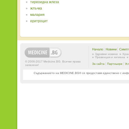
тиреоидна жлеза
жлъчка
малария
еритроцит
Начало
Новини
Симпт
Здравни новини
Хран
Превенция и хигиена
© 2006-2017 Medicine.BG. Всички права
За сайта
Партньори
Ус
запазени!
Съдържанието на MEDICINE.BG® се предоставя единствено с информ