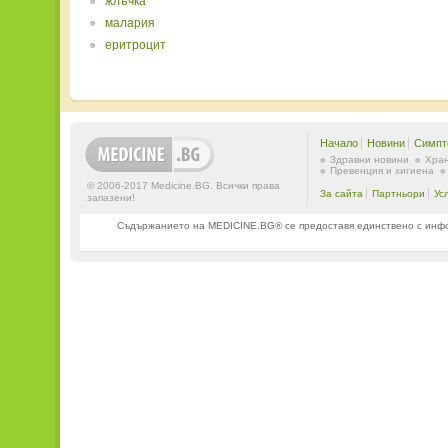
жлъчка
малария
еритроцит
Начало
Новини
Симпт
Здравни новини
Хран
Превенция и хигиена
© 2006-2017 Medicine.BG. Всички права
За сайта
Партньори
Ус
запазени!
Съдържанието на MEDICINE.BG® се предоставя единствено с информ