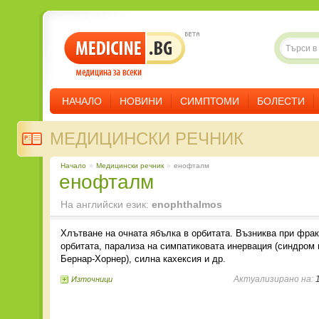
НАЧАЛО
НОВИНИ
СИМПТОМИ
БОЛЕСТИ
МЕДИЦИНСКИ РЕЧНИК
Начало
»
Медицински речник
»
енофталм
енофталм
На английски език:
enophthalmos
Хлътване на очната ябълка в орбитата. Възниква при фрак
орбитата, парализа на симпатиковата инервация (синдром
Бернар-Хорнер), силна кахексия и др.
Актуализирано на:
1
Източници