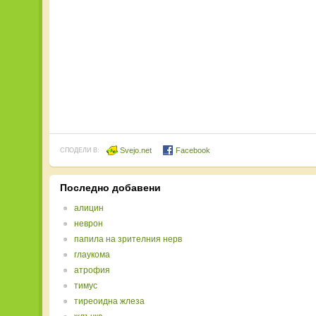
Svejo.net
Facebook
СПОДЕЛИ В:
Последно добавени
алицин
неврон
папила на зрителния нерв
глаукома
атрофия
тимус
тиреоидна жлеза