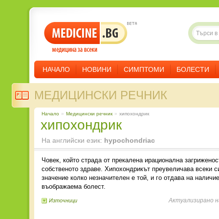
НАЧАЛО
НОВИНИ
СИМПТОМИ
БОЛЕСТИ
МЕДИЦИНСКИ РЕЧНИК
Начало
»
Медицински речник
»
хипохондрик
хипохондрик
На английски език:
hypochondriac
Човек, който страда от прекалена ирационална загриженос
собственото здраве. Хипохондрикът преувеличава всеки с
значение колко незначителен е той, и го отдава на наличи
въображаема болест.
Актуализирано н
Източници