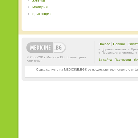
жлъчка
малария
еритроцит
Начало
Новини
Симпт
Здравни новини
Хран
Превенция и хигиена
© 2006-2017 Medicine.BG. Всички права
За сайта
Партньори
Ус
запазени!
Съдържанието на MEDICINE.BG® се предоставя единствено с информ