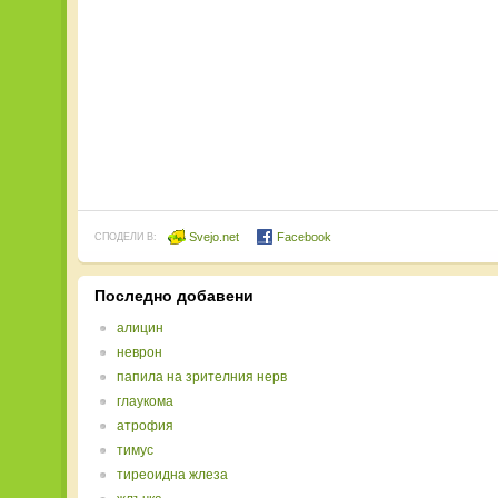
Svejo.net
Facebook
СПОДЕЛИ В:
Последно добавени
алицин
неврон
папила на зрителния нерв
глаукома
атрофия
тимус
тиреоидна жлеза