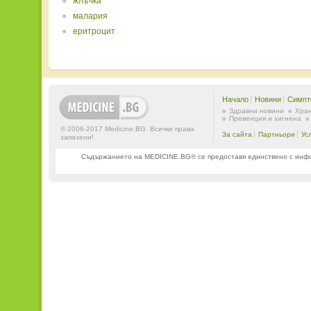
жлъчка
малария
еритроцит
Начало
Новини
Симпт
Здравни новини
Хран
Превенция и хигиена
© 2006-2017 Medicine.BG. Всички права
За сайта
Партньори
Ус
запазени!
Съдържанието на MEDICINE.BG® се предоставя единствено с информ