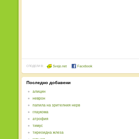
Svejo.net
Facebook
СПОДЕЛИ В:
Последно добавени
алицин
неврон
папила на зрителния нерв
глаукома
атрофия
тимус
тиреоидна жлеза