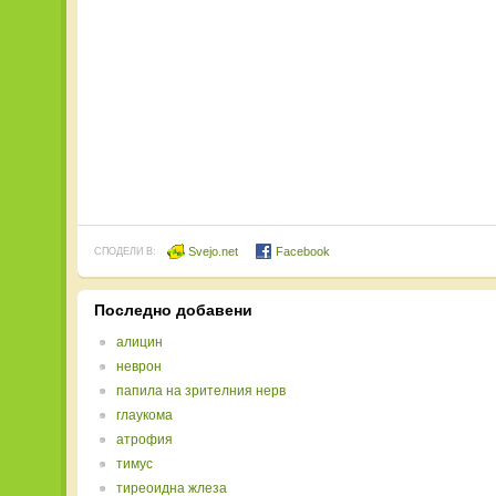
Svejo.net
Facebook
СПОДЕЛИ В:
Последно добавени
алицин
неврон
папила на зрителния нерв
глаукома
атрофия
тимус
тиреоидна жлеза