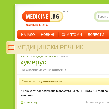
НАЧАЛО
НОВИНИ
СИМПТОМИ
БОЛЕСТИ
МЕДИЦИНСКИ РЕЧНИК
Начало
»
Медицински речник
»
хумерус
хумерус
На английски език:
humerus
Синоними:
раменна кост
Дълга кост, разположена в областта на мишницата. Състои се 
епифизи.
Източници
Актуализирано на