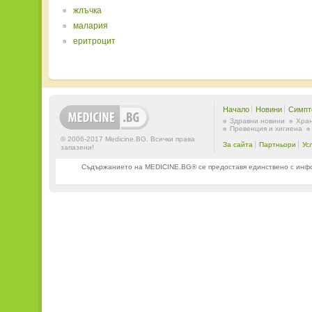
жлъчка
малария
еритроцит
Начало
Новини
Симпт
Здравни новини
Хран
Превенция и хигиена
© 2006-2017 Medicine.BG. Всички права
За сайта
Партньори
Ус
запазени!
Съдържанието на MEDICINE.BG® се предоставя единствено с информ