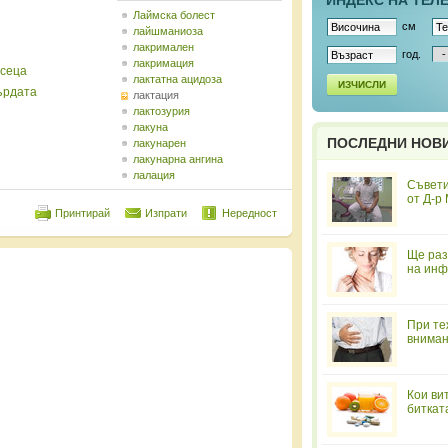
ИНДЕКС НА ТЕЛ
Лаймска болест
см
лайшманиоза
лакримален
год.
лакримация
есеца
лактатна ацидоза
ИЗЧИСЛИ
ърдата
лактация
лактозурия
лакуна
ПОСЛЕДНИ НОВ
лакунарен
лакунарна ангина
лалация
Съвети
от Д-р
Принтирай
Изпрати
Нередност
Ще раз
на инф
При те
вниман
Кои ви
биткат