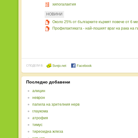
хипогалактия
НОВИНИ
Около 25% от българките кърмят повече от 6 м
Профилактиката - най-лошият враг на рака на г
Svejo.net
Facebook
СПОДЕЛИ В:
Последно добавени
алицин
неврон
папила на зрителния нерв
глаукома
атрофия
тимус
тиреоидна жлеза