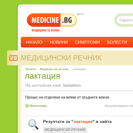
НАЧАЛО
НОВИНИ
СИМПТОМИ
БОЛЕСТИ
МЕДИЦИНСКИ РЕЧНИК
Начало
»
Медицински речник
»
лактация
лактация
На английски език:
lactation
Процес на отделяне на мляко от гръдните жлези.
Източници
Актуализирано на
Резултати за "
лактация
" в сайта
МЕДИЦИНСКИ РЕЧНИК