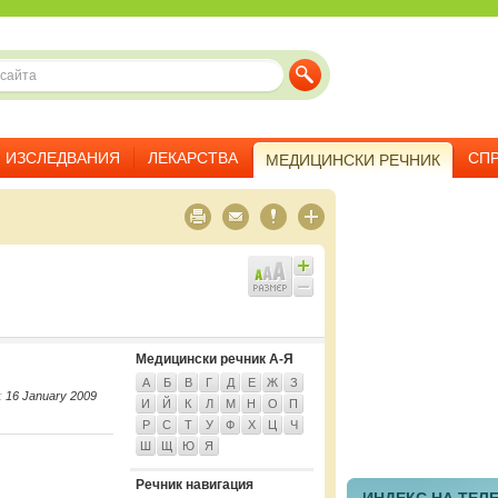
ИЗСЛЕДВАНИЯ
ЛЕКАРСТВА
СП
МЕДИЦИНСКИ РЕЧНИК
Медицински речник А-Я
А
Б
В
Г
Д
Е
Ж
З
:
16 January 2009
И
Й
К
Л
М
Н
О
П
Р
С
Т
У
Ф
Х
Ц
Ч
Ш
Щ
Ю
Я
Речник навигация