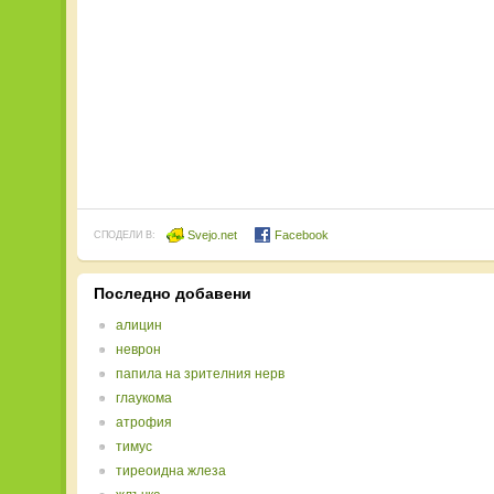
Svejo.net
Facebook
СПОДЕЛИ В:
Последно добавени
алицин
неврон
папила на зрителния нерв
глаукома
атрофия
тимус
тиреоидна жлеза