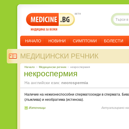
НАЧАЛО
НОВИНИ
СИМПТОМИ
БОЛЕСТИ
МЕДИЦИНСКИ РЕЧНИК
Начало
»
Медицински речник
»
некроспермия
некроспермия
На английски език:
necrospermia
Наличие на нежизнеспособни сперматозоиди в спермата. Бив
(лъжлива) и необратима (истинска).
Източници
Актуализирано на