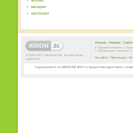
жлъчка
малария
еритроцит
Начало
Новини
Симпт
Здравни новини
Хран
Превенция и хигиена
© 2006-2017 Medicine.BG. Всички права
За сайта
Партньори
Ус
запазени!
Съдържанието на MEDICINE.BG® се предоставя единствено с информ