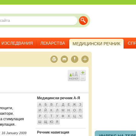
ИЗСЛЕДВАНИЯ
ЛЕКАРСТВА
СП
МЕДИЦИНСКИ РЕЧНИК
Медицински речник А-Я
А
Б
В
Г
Д
Е
Ж
З
лоцити,
И
Й
К
Л
М
Н
О
П
фактори.
Р
С
Т
У
Ф
Х
Ц
Ч
на стимулация
Ш
Щ
Ю
Я
имулация.
Речник навигация
:
16 January 2009