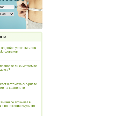
ЕСНAТА МАСА
кг.
ИНИ
 за добра устна хигиена
 Молдованов
познаете ли симптомите
аркта?
жест в стомаха обърнете
ие на храненето
тамини се включват в
а с понижения имунитет