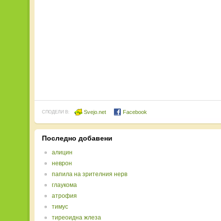
Svejo.net
Facebook
СПОДЕЛИ В:
Последно добавени
алицин
неврон
папила на зрителния нерв
глаукома
атрофия
тимус
тиреоидна жлеза