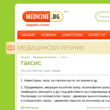
НАЧАЛО
НОВИНИ
СИМПТОМИ
БОЛЕСТИ
МЕДИЦИНСКИ РЕЧНИК
Начало
»
Медицински речник
»
таксис
таксис
На английски език:
taxis
1. Наместване, напр. на счупени кости, на херния и др.
2. Придвижване, миграция на клетки (напр. еозинофилни грану
лимфоцити, моноцити и др.) под действието на стимулиращи 
Различават се положителен таксис - движение към източника 
и отрицателен таксис – движение обратно на източника на ст
Източници
Актуализирано на