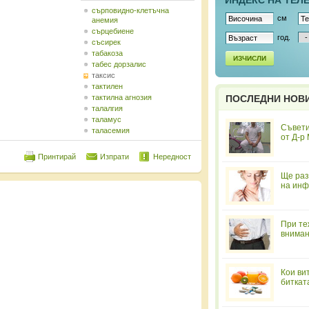
ИНДЕКС НА ТЕЛ
сърповидно-клетъчна
см
анемия
сърцебиене
год.
съсирек
табакоза
ИЗЧИСЛИ
табес дорзалис
таксис
тактилен
тактилна агнозия
ПОСЛЕДНИ НОВ
талалгия
таламус
Съвети
таласемия
от Д-р
Принтирай
Изпрати
Нередност
Ще раз
на инф
При те
вниман
Кои ви
биткат