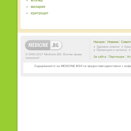
жлъчка
малария
еритроцит
Начало
Новини
Симпт
Здравни новини
Хран
Превенция и хигиена
© 2006-2017 Medicine.BG. Всички права
За сайта
Партньори
Ус
запазени!
Съдържанието на MEDICINE.BG® се предоставя единствено с информ