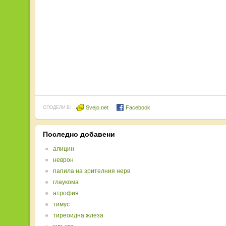
Svejo.net
Facebook
СПОДЕЛИ В:
Последно добавени
алицин
неврон
папила на зрителния нерв
глаукома
атрофия
тимус
тиреоидна жлеза