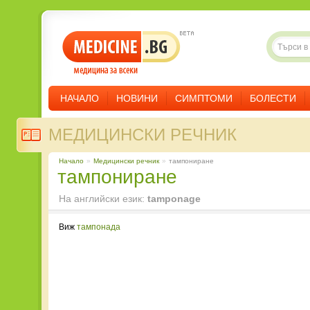
НАЧАЛО
НОВИНИ
СИМПТОМИ
БОЛЕСТИ
МЕДИЦИНСКИ РЕЧНИК
Начало
»
Медицински речник
»
тампониране
тампониране
На английски език:
tamponage
Виж
тампонада