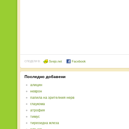
Svejo.net
Facebook
СПОДЕЛИ В:
Последно добавени
алицин
неврон
папила на зрителния нерв
глаукома
атрофия
тимус
тиреоидна жлеза