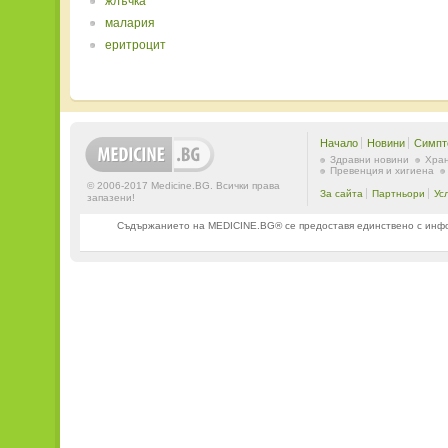
жлъчка
малария
еритроцит
Начало
Новини
Симпт
Здравни новини
Хран
Превенция и хигиена
© 2006-2017 Medicine.BG. Всички права
За сайта
Партньори
Ус
запазени!
Съдържанието на MEDICINE.BG® се предоставя единствено с информ