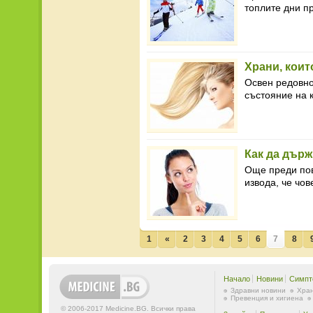
топлите дни п
Храни, коит
Освен редовно
състояние на к
Как да дър
Още преди пов
извода, че чов
1
«
2
3
4
5
6
7
8
Начало
Новини
Симпт
Здравни новини
Хран
Превенция и хигиена
© 2006-2017 Medicine.BG. Всички права