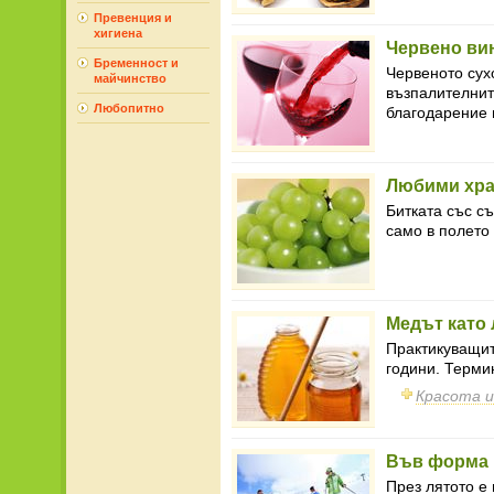
Превенция и
хигиена
Червено ви
Бременност и
Червеното сух
майчинство
възпалителнит
Любопитно
благодарение н
Любими хра
Битката със с
само в полето 
Медът като 
Практикуващит
години. Терми
Красота 
Във форма 
През лятото е