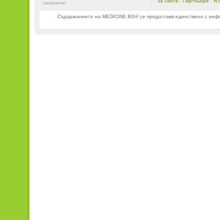
За сайта
Партньори
Ус
запазени!
Съдържанието на MEDICINE.BG® се предоставя единствено с информ