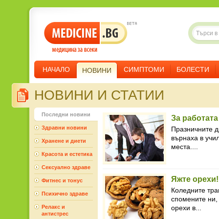
НАЧАЛО
СИМПТОМИ
БОЛЕСТИ
НОВИНИ
НОВИНИ И СТАТИИ
Последни новини
За работата
Здравни новини
Празничните д
върнаха в учи
Хранене и диети
места....
Красота и естетика
Сексуално здраве
Яжте орехи!
Фитнес и тонус
Коледните тра
Психично здраве
спомените ни, 
Релакс и
орехи в...
антистрес