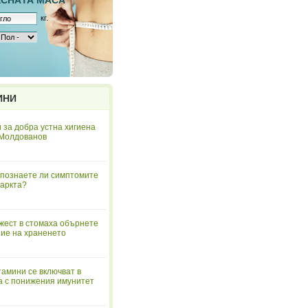
ЕСНAТА МАСА
кг.
ИНИ
 за добра устна хигиена
 Молдованов
познаете ли симптомите
аркта?
жест в стомаха обърнете
ие на храненето
тамини се включват в
а с понижения имунитет