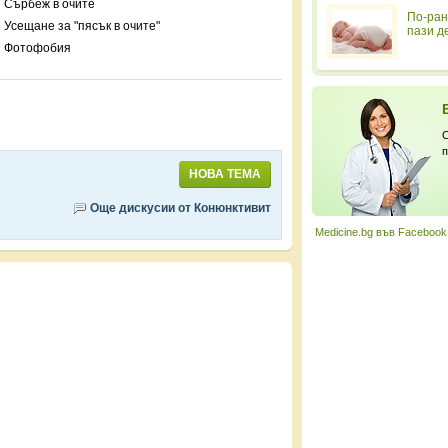
Сърбеж в очите
По-ран
Усещане за "пясък в очите"
пази д
Фотофобия
С
п
НОВА ТЕМА
Още дискусии от Конюнктивит
Medicine.bg във Facebook