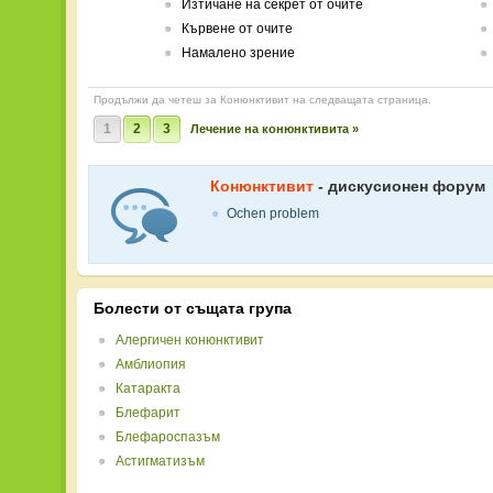
Изтичане на секрет от очите
Кървене от очите
Намалено зрение
Продължи да четеш за Конюнктивит на следващата страница.
1
2
3
Лечение на конюнктивита »
Конюнктивит
- дискусионен форум
Ochen problem
Болести от същата група
Алергичен конюнктивит
Амблиопия
Катаракта
Блефарит
Блефароспазъм
Астигматизъм