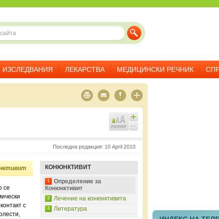
ИЗСЛЕДВАНИЯ
ЛЕКАРСТВА
МЕДИЦИНСКИ РЕЧНИК
СП
Последна редакция: 10 April 2010
КОНЮНКТИВИТ
юнктивит
Определение за
1
о се
Конюнктивит
мически
Лечение на конюнктивита
2
контакт с
Литература
4
олести,