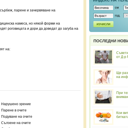
ИНДЕКС НА ТЕЛ
см
 сърбеж, парене и зачервяване на
год.
дицинска намеса, но някой форми на
ИЗЧИСЛИ
редят роговицата и дори да доведат до загуба на
ПОСЛЕДНИ НОВ
ят на:
Съвети
от Д-р
Ще раз
на инф
При те
вниман
Нарушенo зрение
Парене в очите
Кои ви
Подуване на очите
биткат
Сълзене на очите