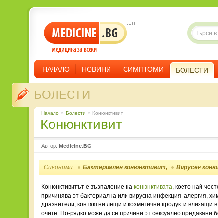
НАЧАЛО
НОВИНИ
СИМПТОМИ
БОЛЕСТИ
БОЛЕСТИ
Начало
»
Болести
»
Конюнктивит
Конюнктивит
Автор:
Medicine.BG
Синоними:
Бактериален конюнктивит,
Вирусен кон
Конюнктивитът е възпаление на
конюнктивата
, което най-чест
причинява от бактериална или вирусна инфекция, алергия, хи
дразнители, контактни лещи и козметични продукти влизащи в 
очите. По-рядко може да се причини от сексуално предавани б