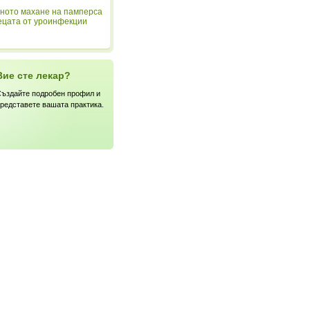
ното махане на памперса
ецата от уроинфекции
Вие сте лекар?
ъздайте подробен профил и
редставете вашата практика.