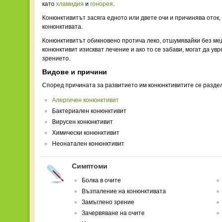
като
хламидия
и
гонорея
.
Конюнктивитът засяга едното или двете очи и причинява оток,
конюнктивата.
Конюнктивитът обикновено протича леко, отшумявайки без ме
конюнктивит изискват лечение и ако то се забави, могат да ув
зрението.
Видове и причини
Според причината за развитието им конюнктивитите се раздел
Алергичен конюнктивит
Бактериален конюнктивит
Вирусен конюнктивит
Химически конюнктивит
Неонатален конюнктивит
Симптоми
Болка в очите
Възпаление на конюнктивата
Замъглено зрение
Зачервяване на очите