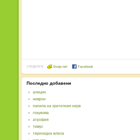
Svejo.net
Facebook
СПОДЕЛИ В:
Последно добавени
алицин
неврон
папила на зрителния нерв
глаукома
атрофия
тимус
тиреоидна жлеза