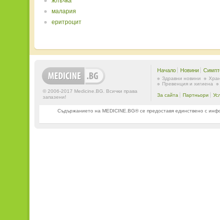
жлъчка
малария
еритроцит
Начало
Новини
Симпт
Здравни новини
Хран
Превенция и хигиена
© 2006-2017 Medicine.BG. Всички права
За сайта
Партньори
Ус
запазени!
Съдържанието на MEDICINE.BG® се предоставя единствено с информ